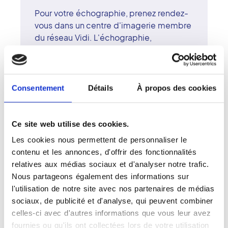
Pour votre échographie, prenez rendez-
vous dans un centre d'imagerie membre
du réseau Vidi. L'échographie,
technique d'imagerie sans rayonnement,
permet de visualiser en temps réel les
organes, les muscles et les vaisseaux
sanguins. Nos centres disposent
Consentement
Détails
À propos des cookies
d'équipements performants offrant une
excellente résolution d'image. Les
radiologues surspécialisés interprètent
Ce site web utilise des cookies.
les résultats avec précision et
Les cookies nous permettent de personnaliser le
pédagogie. Le réseau Vidi met la qualité
contenu et les annonces, d'offrir des fonctionnalités
scientifique, la technologie et la relation
relatives aux médias sociaux et d'analyser notre trafic.
humaine au service du patient. Chaque
Nous partageons également des informations sur
examen est mené avec attention, rigueur
l'utilisation de notre site avec nos partenaires de médias
et sérénité.
sociaux, de publicité et d'analyse, qui peuvent combiner
celles-ci avec d'autres informations que vous leur avez
fournies ou qu'ils ont collectées lors de votre utilisation