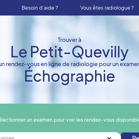
Besoin d'aide ?
Vous êtes radiologue ?
Trouver à
Le Petit-Quevilly
un rendez-vous en ligne de radiologie pour un exame
Échographie
électionner un examen pour voir les rendez-vous disponibl
Re
examen