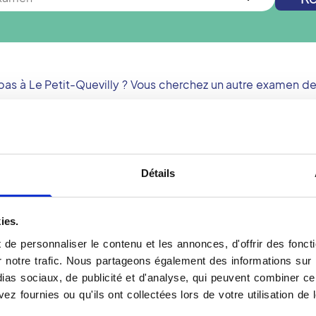
 pas à
Le Petit-Quevilly
? Vous cherchez un autre examen de 
Nouvelle recherche
Détails
y
Votre échographie à Le
ies.
ez rendez-vous dans un
L'échographie est un exam
epose sur les ultrasons
ultrasons pour visualiser 
de personnaliser le contenu et les annonces, d'offrir des foncti
sanguins ou les tissus,
nombreuses zones du corp
notre trafic. Nous partageons également des informations sur l'u
, elle permet d'obtenir
vasculaire, ou encore le f
as sociaux, de publicité et d'analyse, qui peuvent combiner cel
stics. Les radiologues du
une table, le patient étan
ez fournies ou qu'ils ont collectées lors de votre utilisation de 
tifs, assurent la qualité
favoriser la transmission