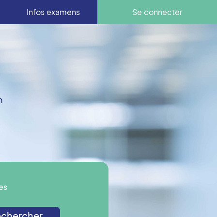
Infos examens
Se connecter
n
es
chercher