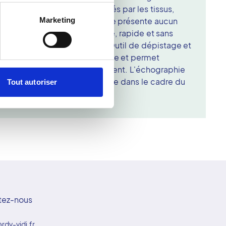
 qui capte les échos renvoyés par les tissus,
Marketing
 temps réel. L'échographie ne présente aucun
s de rayons X. Elle est indolore, rapide et sans
sauf indications spécifiques. Outil de dépistage et
xcellente précision diagnostique et permet
ement des organes en mouvement. L'échographie
re, fiable et largement utilisée dans le cadre du
Tout autoriser
tez-nous
rdv-vidi.fr