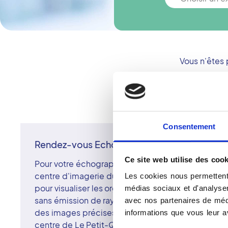
Vous n'êtes
Consentement
Rendez-vous Echographie à Le Petit Quevill
Ce site web utilise des cook
Pour votre échographie à Le Petit-Quevilly, pren
centre d'imagerie du réseau Vidi. L'échographie r
Les cookies nous permettent 
pour visualiser les organes internes, les vaisseaux 
médias sociaux et d'analyser 
sans émission de rayons X. Examen indolore et sûr
avec nos partenaires de médi
des images précises utiles à de nombreux diagno
informations que vous leur av
centre de Le Petit-Quevilly, surspécialisés et atten