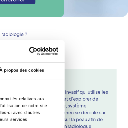
radiologie ?
À propos des cookies
 Petit Quevilly
en d'imagerie médicale non invasif qui utilise les
les organes internes. Elle permet d'explorer de
onnalités relatives aux
s : abdomen, pelvis, thyroïde, système
tilisation de notre site
otus durant la grossesse. L'examen se déroule sur
les-ci avec d'autres
t allongé. Un gel est appliqué sur la peau afin de
leurs services.
 des ondes sonores. Le médecin radiologue