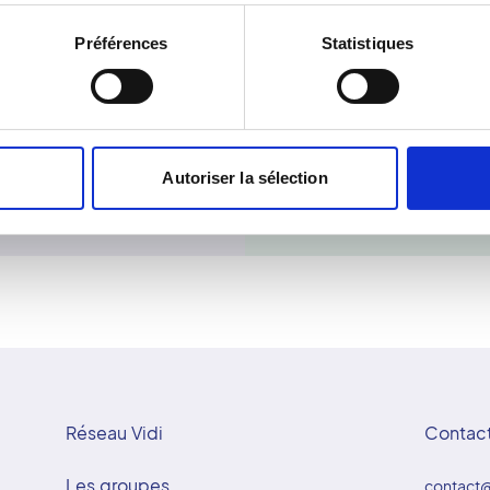
'interprétation. Le réseau
déplace ensuite une sonde
Préférences
Statistiques
 accessible et humaine. À
transformés en images en
 dans un cadre apaisant,
risque, car elle n'émet pa
ent.
préparation particulière, 
de suivi, elle offre une e
d'observer le fonctionn
reste ainsi une méthode sû
Autoriser la sélection
diagnostic médical.
Réseau Vidi
Contac
Les groupes
contact@