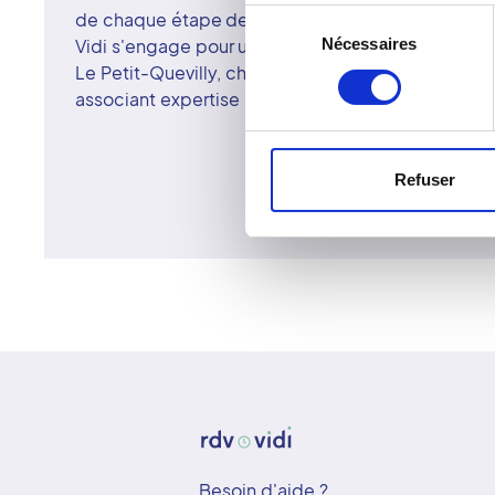
de chaque étape de l'examen, de la réalisation à l
Sélection
Nécessaires
Vidi s'engage pour une imagerie médicale fiable,
du
Le Petit-Quevilly, chaque échographie se déroule
consentement
associant expertise médicale et attention au pati
Refuser
Besoin d'aide ?