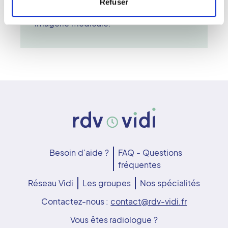
Refuser
partie des examens les plus courants en
imagerie médicale.
Besoin d'aide ?
FAQ - Questions
fréquentes
Réseau Vidi
Les groupes
Nos spécialités
Contactez-nous :
contact@rdv-vidi.fr
Vous êtes radiologue ?