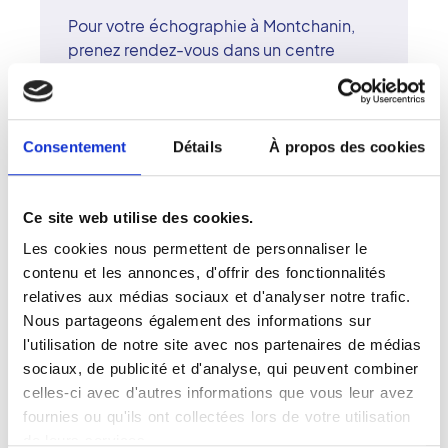
Pour votre échographie à Montchanin,
prenez rendez-vous dans un centre
d'imagerie du réseau Vidi. Basée sur les
ultrasons, l'échographie permet
d'examiner les organes internes, les
vaisseaux ou le fotus sans rayonnement
Consentement
Détails
À propos des cookies
ionisant. Elle est rapide, indolore et
d'une grande précision. Les radiologues
du centre de Montchanin, expérimentés
Ce site web utilise des cookies.
et surspécialisés, veillent à la qualité du
Les cookies nous permettent de personnaliser le
diagnostic et au confort du patient. Le
contenu et les annonces, d'offrir des fonctionnalités
réseau Vidi associe expertise
relatives aux médias sociaux et d'analyser notre trafic.
scientifique, matériel de pointe et
Nous partageons également des informations sur
approche humaine. À Montchanin,
l'utilisation de notre site avec nos partenaires de médias
l'échographie se pratique dans un
sociaux, de publicité et d'analyse, qui peuvent combiner
environnement serein et attentif,
celles-ci avec d'autres informations que vous leur avez
garantissant rigueur, sécurité et écoute.
fournies ou qu'ils ont collectées lors de votre utilisation
de leurs services.