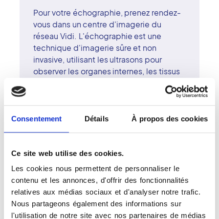
Pour votre échographie, prenez rendez-
vous dans un centre d'imagerie du
réseau Vidi. L'échographie est une
technique d'imagerie sûre et non
invasive, utilisant les ultrasons pour
observer les organes internes, les tissus
ou la circulation sanguine, sans rayons X.
Cet examen est essentiel pour de
nombreux diagnostics, qu'il s'agisse
d'un suivi abdominal, gynécologique ou
Consentement
Détails
À propos des cookies
vasculaire. Les radiologues
surspécialisés et attentifs, garantissent
la qualité de chaque étape : acquisition,
Ce site web utilise des cookies.
interprétation et restitution des résultats.
Les cookies nous permettent de personnaliser le
Le réseau Vidi associe excellence
contenu et les annonces, d'offrir des fonctionnalités
technique, exigence scientifique et
relatives aux médias sociaux et d'analyser notre trafic.
approche humaine. L'échographie se
Nous partageons également des informations sur
déroule dans un environnement calme et
l'utilisation de notre site avec nos partenaires de médias