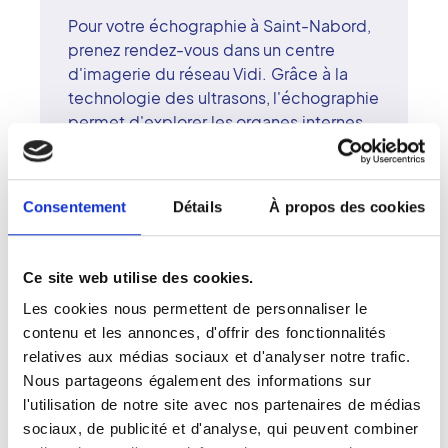
Pour votre échographie à Saint-Nabord,
prenez rendez-vous dans un centre
d'imagerie du réseau Vidi. Grâce à la
technologie des ultrasons, l'échographie
permet d'explorer les organes internes,
les tissus ou les vaisseaux sans aucune
irradiation. Examen indolore et rapide,
elle joue un rôle clé dans de nombreux
Consentement
Détails
À propos des cookies
bilans médicaux. Les radiologues du
centre de Saint-Nabord, experts et
attentifs, assurent la qualité du geste et
Ce site web utilise des cookies.
l'interprétation rigoureuse des images.
Les cookies nous permettent de personnaliser le
Le réseau Vidi met la science et l'humain
contenu et les annonces, d'offrir des fonctionnalités
au service du diagnostic. À Saint-
relatives aux médias sociaux et d'analyser notre trafic.
Nabord, chaque patient bénéficie d'un
Nous partageons également des informations sur
accompagnement professionnel,
l'utilisation de notre site avec nos partenaires de médias
bienveillant et attentif, pour un examen
sociaux, de publicité et d'analyse, qui peuvent combiner
fiable et serein.