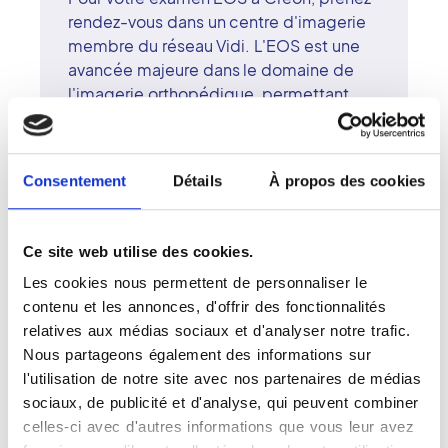
rendez-vous dans un centre d'imagerie
membre du réseau Vidi. L'EOS est une
avancée majeure dans le domaine de
l'imagerie orthopédique, permettant
une visualisation complète du corps en
position debout et avec une irradiation
minimale. L'examen est particulièrement
Consentement
Détails
À propos des cookies
utile pour l'évaluation des scolioses, du
bassin et de la statique rachidienne. Les
radiologues surspécialisés du centre de
Ce site web utilise des cookies.
Créon garantissent une lecture précise
Les cookies nous permettent de personnaliser le
et un suivi individualisé. Le réseau Vidi
contenu et les annonces, d'offrir des fonctionnalités
associe innovation, qualité médicale et
relatives aux médias sociaux et d'analyser notre trafic.
humanité, offrant à chaque patient un
Nous partageons également des informations sur
accompagnement sûr et personnalisé.
l'utilisation de notre site avec nos partenaires de médias
sociaux, de publicité et d'analyse, qui peuvent combiner
celles-ci avec d'autres informations que vous leur avez