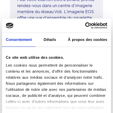
rendez-vous dans un centre d'imagerie
membre du réseau Vidi. L'imagerie EOS
offre une vue d'ensemble du squelette
en position debout, idéale pour l'étude
de la posture et le suivi des
déformations rachidiennes. Grâce à une
Consentement
Détails
À propos des cookies
très faible irradiation, l'examen est
adapté aussi bien aux enfants qu'aux
adultes. Les radiologues surspécialisés
Ce site web utilise des cookies.
du centre de Dinard interprètent vos
Les cookies nous permettent de personnaliser le
clichés avec rigueur et précision. Le
contenu et les annonces, d'offrir des fonctionnalités
réseau Vidi met la technologie et la
relatives aux médias sociaux et d'analyser notre trafic.
bienveillance au service d'une radiologie
Nous partageons également des informations sur
moderne et accessible.
l'utilisation de notre site avec nos partenaires de médias
sociaux, de publicité et d'analyse, qui peuvent combiner
celles-ci avec d'autres informations que vous leur avez
fournies ou qu'ils ont collectées lors de votre utilisation
Votre examen EOS à Dinard