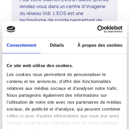
rendez-vous dans un centre d'imagerie
du réseau Vidi. L'EOS est une
technologie de pointe permettant de
capturer des images du corps entier en
position debout, avec une irradiation
minimale. Cet examen est utilisé pour
Consentement
Détails
À propos des cookies
l'analyse des scolioses, des
déséquilibres pelviens ou des anomalies
posturales. Les radiologues
Ce site web utilise des cookies.
surspécialisés de Falaise interprètent les
Les cookies nous permettent de personnaliser le
images avec exactitude et expertise. Le
contenu et les annonces, d'offrir des fonctionnalités
réseau Vidi promeut une imagerie
relatives aux médias sociaux et d'analyser notre trafic.
moderne, rigoureuse et accessible,
Nous partageons également des informations sur
centrée sur la sécurité et le bien-être du
l'utilisation de notre site avec nos partenaires de médias
patient.
sociaux, de publicité et d'analyse, qui peuvent combiner
celles-ci avec d'autres informations que vous leur avez
fournies ou qu'ils ont collectées lors de votre utilisation