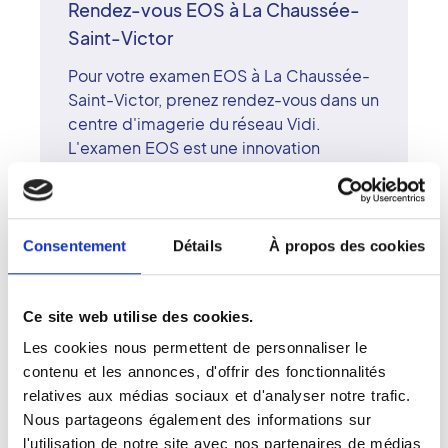
Rendez-vous EOS à La Chaussée-
Saint-Victor
Pour votre examen EOS à La Chaussée-
Saint-Victor, prenez rendez-vous dans un
centre d'imagerie du réseau Vidi.
L'examen EOS est une innovation
majeure permettant d'obtenir des
images de face et de profil du squelette
entier en position debout, avec une
irradiation réduite. Cet outil est idéal
Consentement
Détails
À propos des cookies
pour les bilans orthopédiques et les
suivis de scoliose. Les radiologues
surspécialisés du centre interprètent les
Ce site web utilise des cookies.
images avec rigueur et précision,
Les cookies nous permettent de personnaliser le
accompagnés d'équipes formées aux
contenu et les annonces, d'offrir des fonctionnalités
dernières technologies. Le réseau Vidi
relatives aux médias sociaux et d'analyser notre trafic.
associe excellence scientifique et
Nous partageons également des informations sur
accompagnement humain. À La
l'utilisation de notre site avec nos partenaires de médias