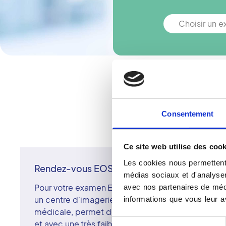
Choisir un 
Vous n'êtes pa
Consentement
Ce site web utilise des cook
Les cookies nous permettent 
Rendez-vous EOS à La Ferte Sous Jouarre
médias sociaux et d'analyser 
Pour votre examen EOS à La Ferté-sous-Jouarre, 
avec nos partenaires de médi
un centre d'imagerie du réseau Vidi. La technolo
informations que vous leur av
médicale, permet de visualiser le squelette compl
Sélection
et avec une très faible dose d'irradiation. Cet ex