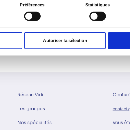
Préférences
Statistiques
ection posturale. Les
toute sensation de confin
sous-Jouarre interprètent
images 2D obtenues sont 
di met la technologie au
permettant une analyse p
ntissant un parcours
diagnostic et le suivi des
irradiation en fait une mé
Autoriser la sélection
Réseau Vidi
Contac
Les groupes
contact@
Nos spécialités
Vous êt