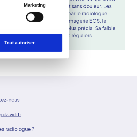
Marketing
ement. L'examen est rapide et sans douleur. Les
ensuite reconstituées en 3D par le radiologue,
osturale complète. Grâce à l'imagerie EOS, le
 troubles orthopédiques sont plus précis. Sa faible
thode idéale pour les contrôles réguliers.
Tout autoriser
tez-nous
rdv-vidi.fr
es radiologue ?