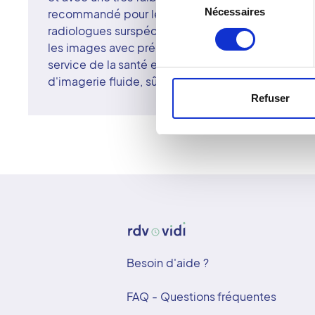
Nécessaires
du
recommandé pour le suivi orthopédique et la corr
consentement
radiologues surspécialisés du centre de La Ferté-
les images avec précision et rigueur. Le réseau Vi
service de la santé et de la relation humaine, gara
d'imagerie fluide, sûr et de qualité.
Refuser
Besoin d'aide ?
FAQ - Questions fréquentes