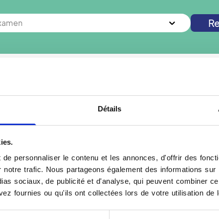
Re
examen
s à
La Ferté-sous-Jouarre
? Vous cherchez un autre examen 
Nouvelle recherche
Détails
ies.
de personnaliser le contenu et les annonces, d'offrir des foncti
Votre examen EOS à La
notre trafic. Nous partageons également des informations sur l'u
prenez rendez-vous dans
L'examen EOS, pratiqué d
as sociaux, de publicité et d'analyse, qui peuvent combiner cel
gie EOS, véritable avancée
capturer des images du co
ez fournies ou qu'ils ont collectées lors de votre utilisation de 
et en position naturelle
X à très faible dose. Il o
amen est particulièrement
jusqu'aux pieds. Le patie