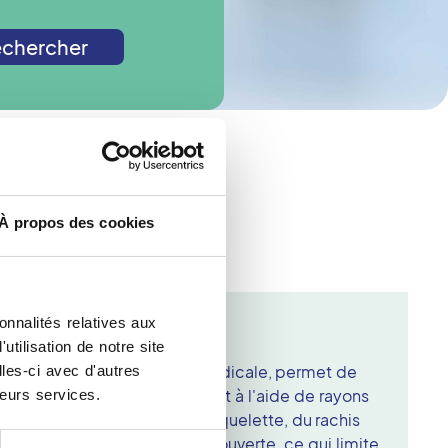
chercher
de radiologie ?
À propos des cookies
onnalités relatives aux
 Ferte Sous Jouarre
tilisation de notre site
ans un centre d'imagerie médicale, permet de
les-ci avec d'autres
rps entier en position debout à l'aide de rayons
leurs services.
ffre une vision d'ensemble du squelette, du rachis
nt est placé dans une cabine ouverte, ce qui limite