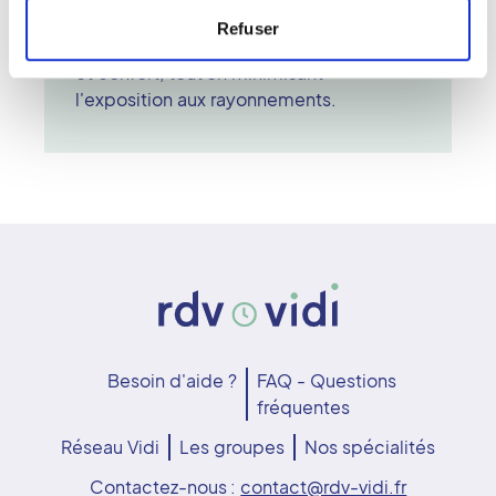
ensuite les images pour un diagnostic
Refuser
précis. L'EOS allie performance, sécurité
et confort, tout en minimisant
l'exposition aux rayonnements.
Besoin d'aide ?
FAQ - Questions
fréquentes
Réseau Vidi
Les groupes
Nos spécialités
Contactez-nous :
contact@rdv-vidi.fr