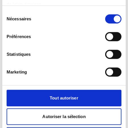
de leurs services.
Votre examen EOS à Langogne
Sélection
Nécessaires
du
L'examen EOS est une avancée majeure
consentement
dans le domaine de l'imagerie ostéo-
Préférences
articulaire. Il permet de visualiser le
squelette dans sa globalité et en
position debout, ce qui reflète la
Statistiques
posture naturelle du patient. Réalisé
dans un centre d'imagerie médicale,
l'EOS utilise des rayons X à très faible
Marketing
dose et capture deux images
simultanées, de face et de profil.
L'examen dure moins d'une minute et ne
Tout autoriser
provoque aucune douleur. Il est
particulièrement recommandé pour le
suivi des scolioses, des déséquilibres
Autoriser la sélection
pelviens et des troubles de l'axe
corporel. Le radiologue interprète