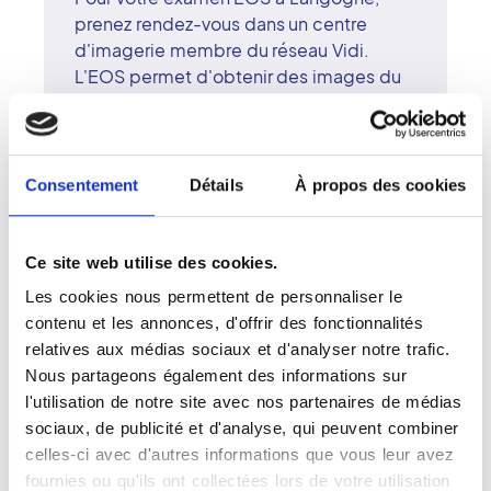
prenez rendez-vous dans un centre
d'imagerie membre du réseau Vidi.
L'EOS permet d'obtenir des images du
squelette entier en position debout,
avec une dose de rayonnement très
faible. Cet examen est particulièrement
adapté pour le suivi des scolioses, des
Consentement
Détails
À propos des cookies
troubles posturaux et des bilans
orthopédiques. Les radiologues
surspécialisés du centre de Langogne
Ce site web utilise des cookies.
assurent un diagnostic fiable et un
Les cookies nous permettent de personnaliser le
accompagnement personnalisé. Le
contenu et les annonces, d'offrir des fonctionnalités
réseau Vidi privilégie la technologie, la
relatives aux médias sociaux et d'analyser notre trafic.
proximité et l'écoute pour offrir une
Nous partageons également des informations sur
radiologie d'excellence, humaine et
l'utilisation de notre site avec nos partenaires de médias
accessible.
sociaux, de publicité et d'analyse, qui peuvent combiner
celles-ci avec d'autres informations que vous leur avez
fournies ou qu'ils ont collectées lors de votre utilisation