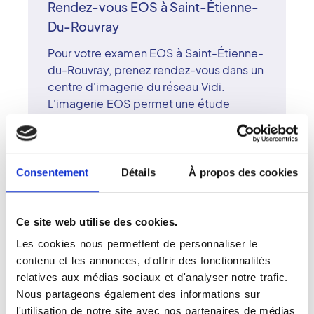
Rendez-vous EOS à Saint-Étienne-
Du-Rouvray
Pour votre examen EOS à Saint-Étienne-
du-Rouvray, prenez rendez-vous dans un
centre d'imagerie du réseau Vidi.
L'imagerie EOS permet une étude
tridimensionnelle du squelette en
position naturelle, tout en limitant
considérablement la dose de
rayonnement. Cet examen est idéal pour
Consentement
Détails
À propos des cookies
le diagnostic et le suivi orthopédique
des patients de tout âge. Les
radiologues surspécialisés du centre de
Ce site web utilise des cookies.
Saint-Étienne-du-Rouvray interprètent
Les cookies nous permettent de personnaliser le
les images avec rigueur et expertise. Le
contenu et les annonces, d'offrir des fonctionnalités
réseau Vidi associe innovation
relatives aux médias sociaux et d'analyser notre trafic.
technologique et accompagnement
Nous partageons également des informations sur
humain pour garantir à chaque patient un
l'utilisation de notre site avec nos partenaires de médias