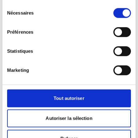
Sélection
L'examen d'IRM est une méthode
Nécessaires
du
d'exploration avancée qui visualise
consentement
l'intérieur du corps humain avec une
Préférences
netteté exceptionnelle. À la différence
du scanner, il n'irradie pas le patient. La
technologie repose sur l'utilisation d'un
Statistiques
aimant très puissant et d'ondes de
radiofréquence pour créer des images
en deux ou trois dimensions. Pour
Marketing
l'examen, le patient est installé sur un lit
qui se déplace doucement à l'intérieur
d'un aimant cylindrique. La coopération
Tout autoriser
du patient, notamment son immobilité,
est primordiale pour la qualité des
résultats. L'IRM est particulièrement
Autoriser la sélection
performante pour l'analyse du cerveau,
de la colonne vertébrale, des
articulations et des viscères, offrant une