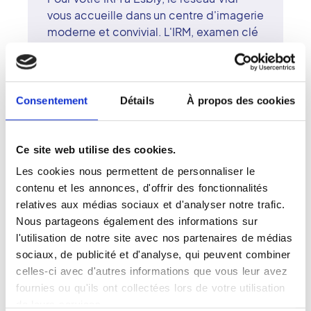
vous accueille dans un centre d'imagerie
moderne et convivial. L'IRM, examen clé
pour l'étude du cerveau, des
articulations ou des organes internes,
repose sur une technologie de pointe
sans rayons X. Le centre d'Esbly dispose
Consentement
Détails
À propos des cookies
d'un appareil de dernière génération,
assurant confort et précision. Les
radiologues surspécialisés du réseau
Ce site web utilise des cookies.
Vidi garantissent un diagnostic fiable et
Les cookies nous permettent de personnaliser le
un suivi attentif. À Esbly, le centre
contenu et les annonces, d'offrir des fonctionnalités
conjugue expertise médicale, humanité
relatives aux médias sociaux et d'analyser notre trafic.
et accessibilité pour offrir un service
Nous partageons également des informations sur
d'imagerie complet et rassurant.
l'utilisation de notre site avec nos partenaires de médias
sociaux, de publicité et d'analyse, qui peuvent combiner
celles-ci avec d'autres informations que vous leur avez
fournies ou qu'ils ont collectées lors de votre utilisation
de leurs services.
Votre IRM à Esbly