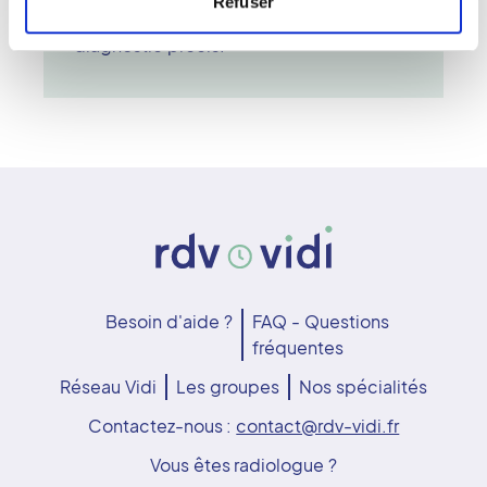
Refuser
vision inégalée des tissus mous pour un
diagnostic précis.
Besoin d'aide ?
FAQ - Questions
fréquentes
Réseau Vidi
Les groupes
Nos spécialités
Contactez-nous :
contact@rdv-vidi.fr
Vous êtes radiologue ?