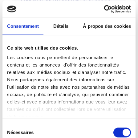
Vidi vous accueille dans un centre
d'imagerie performant et accueillant.
L'IRM permet une exploration précise
Consentement
Détails
À propos des cookies
des organes et des tissus mous, sans
rayonnement. Les radiologues
surspécialisés du centre assurent des
Ce site web utilise des cookies.
diagnostics rapides et fiables. Le réseau
Les cookies nous permettent de personnaliser le
Vidi, fondé sur des valeurs d'excellence
contenu et les annonces, d'offrir des fonctionnalités
et de bienveillance, veille à offrir une
relatives aux médias sociaux et d'analyser notre trafic.
expérience patient fluide et rassurante.
Nous partageons également des informations sur
À Montivilliers, la précision médicale
l'utilisation de notre site avec nos partenaires de médias
s'allie à une prise en charge humaine et
sociaux, de publicité et d'analyse, qui peuvent combiner
professionnelle.
celles-ci avec d'autres informations que vous leur avez
fournies ou qu'ils ont collectées lors de votre utilisation
de leurs services.
Sélection
Votre IRM à Montivilliers
Nécessaires
du