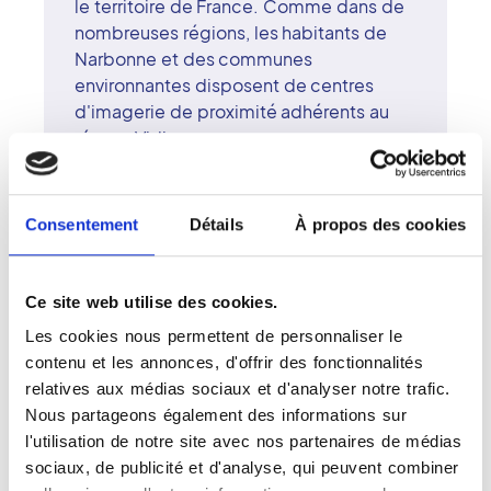
le territoire de France. Comme dans de
nombreuses régions, les habitants de
Narbonne et des communes
environnantes disposent de centres
d'imagerie de proximité adhérents au
réseau Vidi.
À Narbonne, à Montredon des Corbières
et Lezignan-Corbières, plus de 6 sites
d'imagerie médicale sont accessibles
Consentement
Détails
À propos des cookies
aux patients. Spécialisés dans la plupart
des actes d'imagerie médicale, ces
cabinets de radiographie accueillent les
Ce site web utilise des cookies.
patients pour divers examens. Pour une
Les cookies nous permettent de personnaliser le
mammographie, une radiographie ou un
contenu et les annonces, d'offrir des fonctionnalités
scanner, ces centres d'imagerie
relatives aux médias sociaux et d'analyser notre trafic.
modernes vous reçoivent sur rendez-
Nous partageons également des informations sur
vous. Une vingtaine de médecins
l'utilisation de notre site avec nos partenaires de médias
cardiologues surspécialisés dirigent les
sociaux, de publicité et d'analyse, qui peuvent combiner
équipes médicales dans ces centres