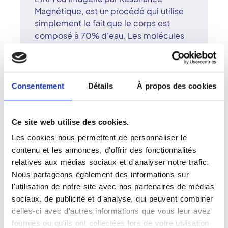
Magnétique, est un procédé qui utilise
simplement le fait que le corps est
composé à 70% d'eau. Les molécules
qui composent celle-ci sont soumises à
un champ magnétique, émettent des
signaux qui sont ensuite captés puis
convertis en images grâce à un système
Consentement
Détails
À propos des cookies
informatique. L'IRM permet une étude
approfondie de nombreux organes. Elle
est utilisée pour l'étude du cerveau, du
Ce site web utilise des cookies.
cou, des articulations, du rachis, des
Les cookies nous permettent de personnaliser le
muscles, du sein, de l'abdomen, du
contenu et les annonces, d'offrir des fonctionnalités
pelvis, du cour et des vaisseaux. L'IRM
relatives aux médias sociaux et d'analyser notre trafic.
permet de détecter certaines anomalies
Nous partageons également des informations sur
qui ne sont pas visibles sur les
l'utilisation de notre site avec nos partenaires de médias
radiographies simples, sur l'échographie
sociaux, de publicité et d'analyse, qui peuvent combiner
et même sur un scanner.
celles-ci avec d'autres informations que vous leur avez
fournies ou qu'ils ont collectées lors de votre utilisation