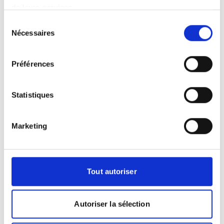
de leurs services.
Sélection
Se préparer pour un IRM
Nécessaires
du
consentement
Dois-je apporter quelque chose pour
Préférences
l'examen ?
Il est très important de vous munir de vos
précédents examens d'IRM, ainsi que de
Statistiques
tout autre examen radiologique ou
biologique, si vous en avez car il est
toujours intéressant de comparer les
Marketing
images à plusieurs années d'intervalle.
Si vous devez également apporter un
produit de contraste, cela vous sera
Tout autoriser
indiqué à la prise de rendez-vous.
Y a-t-il des précautions à prendre ?
Contrairement au scanner, l'IRM n'utilise
Autoriser la sélection
pas de rayons X. C'est un examen non
irradiant et indolore, l'IRM ne présente