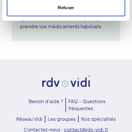
aucun risque pour la santé du patient. Il
Refuser
n'est pas nécessaire d'être à jeun sauf
spécification contraire, vous pouvez
prendre vos médicaments habituels.
Besoin d'aide ?
FAQ - Questions
fréquentes
Réseau Vidi
Les groupes
Nos spécialités
Contactez-nous :
contact@rdv-vidi.fr