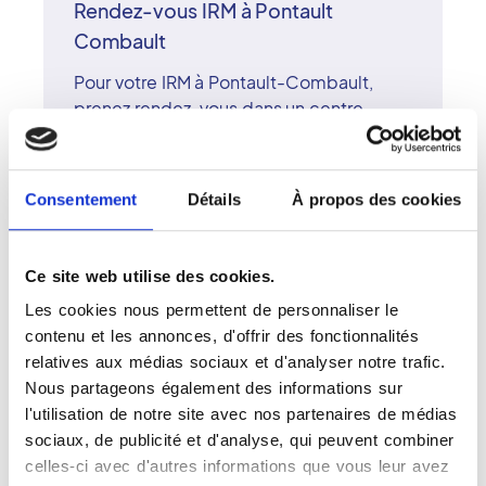
Rendez-vous IRM à Pontault
Combault
Pour votre IRM à Pontault-Combault,
prenez rendez-vous dans un centre
d'imagerie du réseau Vidi. Les membres
du réseau Vidi se distinguent par leur
expertise et leur engagement envers la
Consentement
Détails
À propos des cookies
qualité du soin. L'IRM, examen de
référence, permet une analyse fine des
organes et tissus sans rayonnement. Le
Ce site web utilise des cookies.
centre de Pontault-Combault dispose
Les cookies nous permettent de personnaliser le
d'un appareil de dernière génération et
contenu et les annonces, d'offrir des fonctionnalités
d'une équipe de radiologues
relatives aux médias sociaux et d'analyser notre trafic.
surspécialisés. Le réseau Vidi associe
Nous partageons également des informations sur
rigueur scientifique, confort du patient
l'utilisation de notre site avec nos partenaires de médias
et accompagnement humain à chaque
sociaux, de publicité et d'analyse, qui peuvent combiner
étape du parcours d'imagerie.
celles-ci avec d'autres informations que vous leur avez