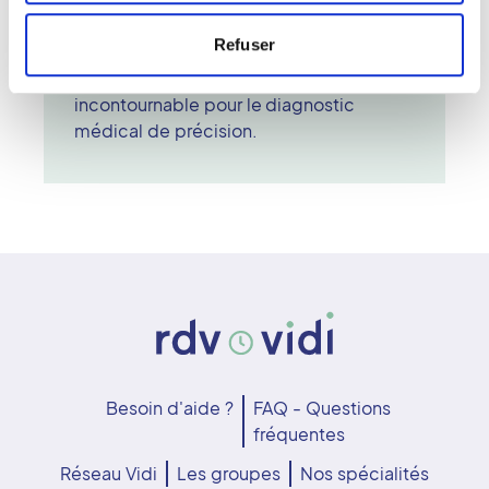
analyse ensuite les images et établit un
Refuser
diagnostic complet. L'IRM est
aujourd'hui une référence
incontournable pour le diagnostic
médical de précision.
Besoin d'aide ?
FAQ - Questions
fréquentes
Réseau Vidi
Les groupes
Nos spécialités