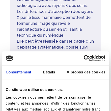
radiologique avec rayons X des seins.
Les différences d'absorption des rayons
X par le tissu mammaire permettent de
former une image qui révèle
l'architecture du sein en utilisant la
technique du numérique.
Elle peut être réalisée dans le cadre d'un
dépistage systématique, pour le suivi
d'un cancer du sein ou dans le cadre
d'un diagnostic de symptômes se
rapportant aux pathologies de la glande
mammaire (écoulement mamelonnaire,
Consentement
Détails
À propos des cookies
douleur, gonflement, modification de
l'aspect du sein.). Elle permet de
détecter d'éventuelles anomalies,
Ce site web utilise des cookies.
même à un stade très précoce (nodule
Les cookies nous permettent de personnaliser le
ou microcalcifications ; les
contenu et les annonces, d'offrir des fonctionnalités
microcalcifications étant de petits
relatives aux médias sociaux et d'analyser notre trafic.