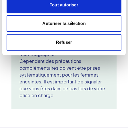
Tout autoriser
images à plusieurs années d'intervalle.
Y a-t-il des précautions à prendre ?
L'usage des rayons X dans ce type
Autoriser la sélection
d'examen est très faible et les
précautions prises pour limiter la zone
d'examen font qu'aucun risque n'a
Refuser
jamais été démontré pour la
mammographie.
Cependant des précautions
complémentaires doivent être prises
systématiquement pour les femmes
enceintes. Il est important de signaler
que vous êtes dans ce cas lors de votre
prise en charge.