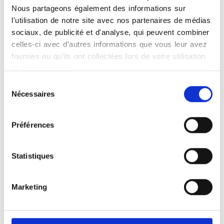
dépôts de calcium dans le sein - moins
Nous partageons également des informations sur
de 1 mm- qui peuvent révéler un début
l'utilisation de notre site avec nos partenaires de médias
de cancer). Ces anomalies sont parfois
sociaux, de publicité et d'analyse, qui peuvent combiner
difficiles à repérer à la palpation.
celles-ci avec d'autres informations que vous leur avez
La mammographie doit être réalisée en
fournies ou qu'ils ont collectées lors de votre utilisation
première partie de cycle (dans les 10
de leurs services.
jours suivant le premier jour des règles).
Sélection
Nécessaires
du
consentement
Préférences
Se préparer pour une
mammographie
Statistiques
Dois-je apporter quelque chose pour
l'examen ?
Il est très important de vous munir de vos
Marketing
précédents examens de
mammographie si vous en avez car il est
toujours intéressant de comparer les