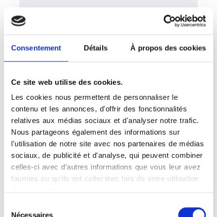
Pour votre mammographie aux Herbiers,
prenez rendez-vous dans un centre
d'imagerie du réseau Vidi. Les membres
du réseau Vidi s'appuient sur des
Consentement
Détails
À propos des cookies
appareils de mammographie numérique
de dernière génération, assurant un
confort optimal et des images haute
Ce site web utilise des cookies.
définition. Les radiologues
Les cookies nous permettent de personnaliser le
surspécialisés des Herbiers interprètent
contenu et les annonces, d'offrir des fonctionnalités
vos examens avec précision et
relatives aux médias sociaux et d'analyser notre trafic.
empathie. Le réseau Vidi veille à offrir
Nous partageons également des informations sur
une expérience fluide, respectueuse et
l'utilisation de notre site avec nos partenaires de médias
sécurisée à chaque patiente.
sociaux, de publicité et d'analyse, qui peuvent combiner
celles-ci avec d'autres informations que vous leur avez
fournies ou qu'ils ont collectées lors de votre utilisation
de leurs services.
Votre Mammographie à Les Herbiers
Sélection
Nécessaires
du