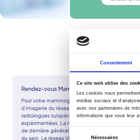
Vous n'
Consentement
Ce site web utilise des cook
Rendez-vous Mammographie à Lyon
Les cookies nous permettent 
Pour votre mammographie à Lyon, prenez rendez-
médias sociaux et d'analyser 
d'imagerie du réseau Vidi. Les membres du réseau
avec nos partenaires de médi
radiologues surspécialisés en imagerie mammair
informations que vous leur av
expérimentées. La mammographie, réalisée avec 
de dernière génération, permet de détecter pré
Sélection
Nécessaires
du sein. Le réseau Vidi place la qualité du diagnos
du