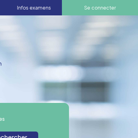
Infos examens
Se connecter
n
es
chercher