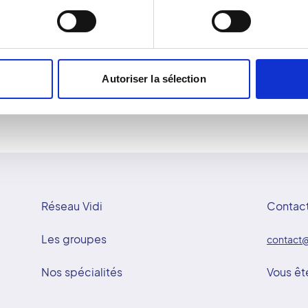
est accueillie avec
inconfortable, est essentie
qualité du cliché. Les im
radiologue. Grâce à cette 
et sûr.
Autoriser la sélection
Réseau Vidi
Contac
Les groupes
contact@
Nos spécialités
Vous êt