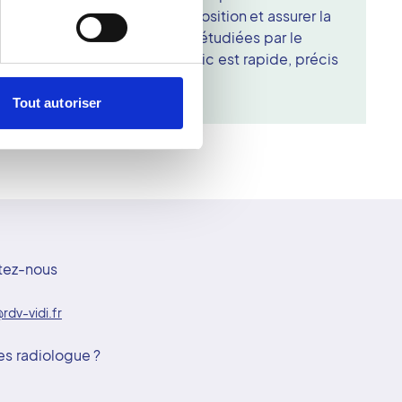
lle pour limiter la dose d'exposition et assurer la
ages numériques sont ensuite étudiées par le
imagerie du sein, le diagnostic est rapide, précis
Tout autoriser
tez-nous
rdv-vidi.fr
es radiologue ?