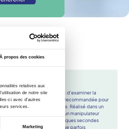
ologie ?
À propos des cookies
 Lyon
onnalités relatives aux
iographie mammaire, permet d'examiner la
tilisation de notre site
ns à l'aide de rayons X. Elle est recommandée pour
les-ci avec d'autres
stic des affections mammaires. Réalisé dans un
leurs services.
le, l'examen est encadré par un manipulateur
t positionné et compressé quelques secondes
Marketing
récises. Cette étape, bien que parfois