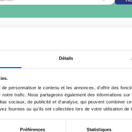
êtes pas à
Lyon 01
? Vous cherchez un autre examen de radi
Nouvelle recherche
Détails
ies.
Votre Mammographie à
de personnaliser le contenu et les annonces, d'offrir des foncti
vous dans un centre
La mammographie, ou rad
notre trafic. Nous partageons également des informations sur l'u
 Vidi réunissent des
structure interne des sei
as sociaux, de publicité et d'analyse, qui peuvent combiner cel
e et des équipes
le dépistage et le diagno
ez fournies ou qu'ils ont collectées lors de votre utilisation de 
un appareil numérique
centre d'imagerie médica
cocement les anomalies
qualifié. Chaque sein es
Préférences
Statistiques
tic et la relation humaine
pour obtenir des images p