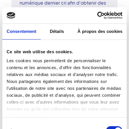
numérique dernier cri afin d'obtenir des
clichés nets et précis du sein.
Les images mettent en lumière les
éventuelles anomalies de la structure du
sein comme les microcalcifications, les
Consentement
Détails
À propos des cookies
kystes ou les nodules pouvant suggérer
un cancer à un stade précoce. Votre
médecin traitant peut aussi demander
Ce site web utilise des cookies.
une mammographie diagnostique
Les cookies nous permettent de personnaliser le
lorsqu'il constate un écoulement du
contenu et les annonces, d'offrir des fonctionnalités
mamelon, un gonflement, des
relatives aux médias sociaux et d'analyser notre trafic.
changements de la peau ou autres
Nous partageons également des informations sur
symptômes pouvant être liés à la
l'utilisation de notre site avec nos partenaires de médias
maladie.
sociaux, de publicité et d'analyse, qui peuvent combiner
celles-ci avec d'autres informations que vous leur avez
fournies ou qu'ils ont collectées lors de votre utilisation
de leurs services.
Sélection