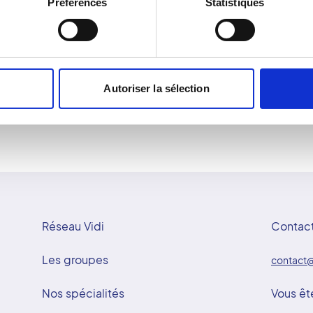
Préférences
Statistiques
dans un cadre apaisant. Le
ensuite analysées par le 
 prise en charge humaine,
éventuelle. La mammograph
echnologie de pointe,
détection précoce du canc
sûr et un accompagnement
Autoriser la sélection
Réseau Vidi
Contac
Les groupes
contact@
Nos spécialités
Vous êt