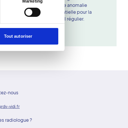
Marketing
radiologue, qui recherche toute anomalie
ie est rapide, sûre et essentielle pour la
er du sein et le suivi médical régulier.
Tout autoriser
tez-nous
rdv-vidi.fr
es radiologue ?