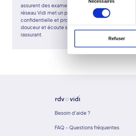
Nécessaires
du
assurent des examens précis et un suivi attentif, 
consentement
réseau Vidi met un point d'honneur à garantir une
confidentielle et professionnelle. À Pontcharra, t
douceur et écoute s'allient pour un diagnostic 
rassurant.
Refuser
Besoin d'aide ?
FAQ - Questions fréquentes