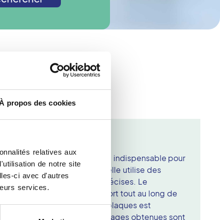
iologie ?
À propos des cookies
 Pontcharra
onnalités relatives aux
examen d'imagerie médicale indispensable pour
tilisation de notre site
e dans un centre d'imagerie, elle utilise des
les-ci avec d'autres
n d'obtenir des images très précises. Le
leurs services.
 patiente et veille à son confort tout au long de
pression du sein entre deux plaques est
 la qualité des clichés. Les images obtenues sont