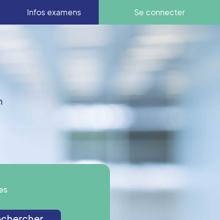
Infos examens
Se connecter
n
es
chercher