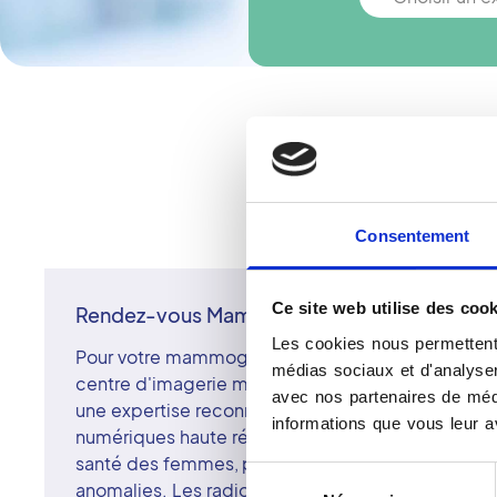
Vous n'ê
Consentement
Ce site web utilise des cook
Rendez-vous Mammographie à Pontcharra
Les cookies nous permettent 
Pour votre mammographie à Pontcharra, prenez r
médias sociaux et d'analyser 
centre d'imagerie membre du réseau Vidi. Les cen
avec nos partenaires de médi
une expertise reconnue en imagerie mammaire et
informations que vous leur av
numériques haute résolution. Cet examen de dépis
santé des femmes, permet de détecter précocem
Sélection
anomalies. Les radiologues surspécialisés du cen