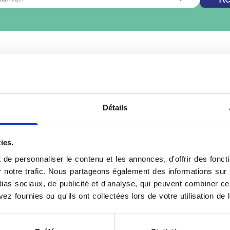
tes pas à
Pontcharra
? Vous cherchez un autre examen de rad
Nouvelle recherche
Détails
ies.
Votre Mammographie à
de personnaliser le contenu et les annonces, d'offrir des foncti
endez-vous dans un
La mammographie est un 
notre trafic. Nous partageons également des informations sur l'u
tres Vidi s'appuient sur
l'étude des seins. Réalisé
as sociaux, de publicité et d'analyse, qui peuvent combiner cel
 disposent d'appareils
rayons X à faible dose afi
ez fournies ou qu'ils ont collectées lors de votre utilisation de 
tage, essentiel pour la
manipulateur positionne la
ent d'éventuelles
l'examen. Une courte com
tre de Pontcharra
nécessaire pour améliorer