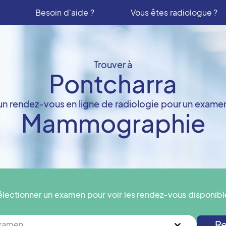
Besoin d'aide ?
Vous êtes radiologue ?
Trouver à
Pontcharra
un rendez-vous en ligne de radiologie pour un exame
Mammographie
électionner un examen pour voir les rendez-vous disponibl
Re
examen