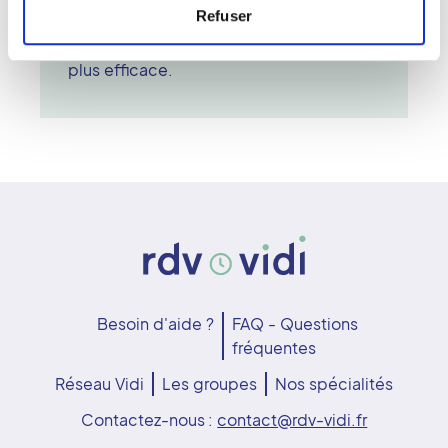
Refuser
des anomalies est précoce, la
prévention renforcée et le suivi médical
plus efficace.
Besoin d'aide ?
FAQ - Questions
fréquentes
Réseau Vidi
Les groupes
Nos spécialités
Contactez-nous :
contact@rdv-vidi.fr