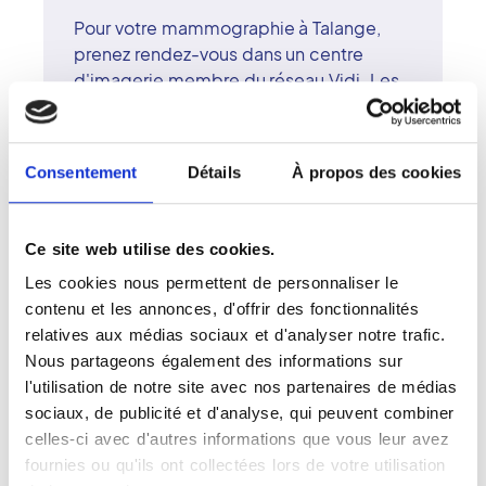
Pour votre mammographie à Talange,
prenez rendez-vous dans un centre
d'imagerie membre du réseau Vidi. Les
centres Vidi disposent d'équipements
numériques de pointe permettant des
examens précis, confortables et
Consentement
Détails
À propos des cookies
faiblement irradiants. Les radiologues
surspécialisés du centre de Talange
interprètent vos images avec rigueur et
Ce site web utilise des cookies.
empathie. La mammographie joue un
Les cookies nous permettent de personnaliser le
rôle central dans la prévention et le
contenu et les annonces, d'offrir des fonctionnalités
dépistage. Le réseau Vidi s'engage à
relatives aux médias sociaux et d'analyser notre trafic.
fournir une prise en charge de haute
Nous partageons également des informations sur
qualité, centrée sur la confiance, la
l'utilisation de notre site avec nos partenaires de médias
proximité et le bien-être des patientes.
sociaux, de publicité et d'analyse, qui peuvent combiner
celles-ci avec d'autres informations que vous leur avez
fournies ou qu'ils ont collectées lors de votre utilisation