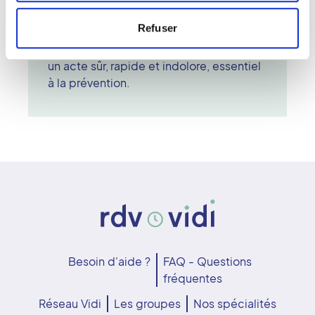
mammographie, les anomalies sont
Refuser
détectées tôt, permettant une prise en
charge rapide et un suivi adapté. C'est
un acte sûr, rapide et indolore, essentiel
à la prévention.
Besoin d'aide ?
FAQ - Questions
fréquentes
Réseau Vidi
Les groupes
Nos spécialités