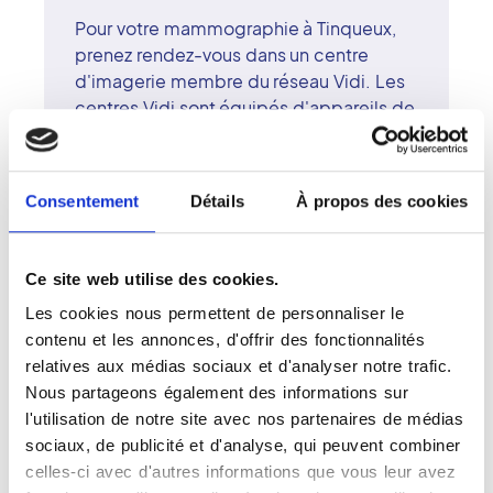
Pour votre mammographie à Tinqueux,
prenez rendez-vous dans un centre
d'imagerie membre du réseau Vidi. Les
centres Vidi sont équipés d'appareils de
mammographie numérique haute
définition, permettant une exploration
précise et confortable du sein. Les
Consentement
Détails
À propos des cookies
radiologues surspécialisés du centre de
Tinqueux assurent une interprétation
fiable et personnalisée. L'examen,
Ce site web utilise des cookies.
essentiel pour le dépistage, est réalisé
Les cookies nous permettent de personnaliser le
dans un environnement bienveillant et
contenu et les annonces, d'offrir des fonctionnalités
confidentiel. Le réseau Vidi valorise la
relatives aux médias sociaux et d'analyser notre trafic.
qualité du soin, la proximité et le respect
Nous partageons également des informations sur
du patient. À Tinqueux, technologie et
l'utilisation de notre site avec nos partenaires de médias
humanité se rejoignent pour une
sociaux, de publicité et d'analyse, qui peuvent combiner
imagerie d'excellence.
celles-ci avec d'autres informations que vous leur avez