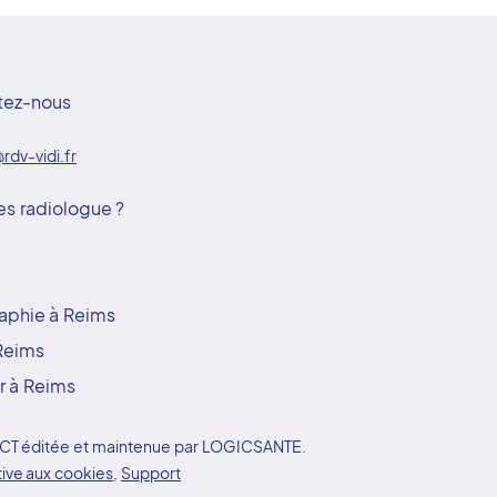
tez-nous
rdv-vidi.fr
es radiologue ?
aphie à Reims
Reims
r à Reims
YDOCT éditée et maintenue par LOGICSANTE.
tive aux cookies
,
Support