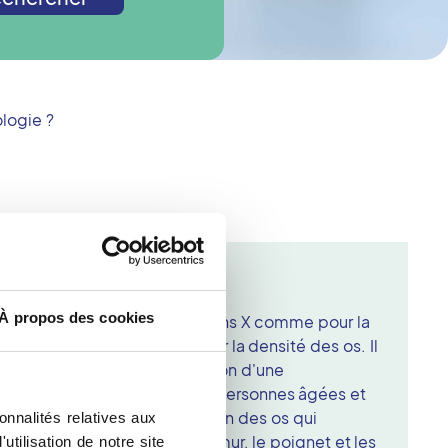
logie ?
rie dans un centre PRIM
À propos des cookies
basée sur l'utilisation de rayons X comme pour la
et examen permet de mesurer la densité des os. Il
éceler et pour suivre l'évolution d'une
tion plus fréquente chez les personnes âgées et
traduit par une déminéralisation des os qui
onnalités relatives aux
 très facilement. Le col du fémur, le poignet et les
tilisation de notre site