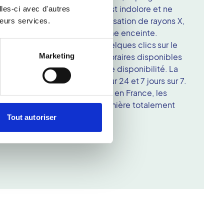
ouvent touchés. Cet examen est indolore et ne
les-ci avec d'autres
 particulière. Du fait de l'utilisation de rayons X,
leurs services.
 contre-indiquée chez la femme enceinte.
densitométrie à Reims en quelques clics sur le
Marketing
z une meilleure visibilité des horaires disponibles
 choisir la date adaptée à votre disponibilité. La
gne peut se faire 24 heures sur 24 et 7 jours sur 7.
i où vous passez votre examen en France, les
visibles en ligne, et ce, de manière totalement
Tout autoriser