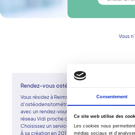
Vous n
Rendez-vous ostéodensitométrie à Reims
Vous résidez à Reims et ses alentours et devez p
Consentement
d'ostéodensitométrie ? Optez pour la proximité e
avec un rendez-vous dans un cabinet d'imageri
Ce site web utilise des cook
réseau Vidi proche de chez vous.
Choisissez un service d'excellence dans un centre
Les cookies nous permettent 
À sa création en 2017, le réseau Vidi regroupait 1
médias sociaux et d'analyser 