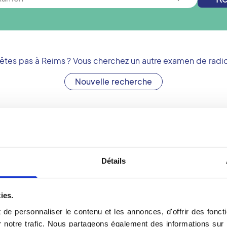
'êtes pas à
Reims
? Vous cherchez un autre examen de radio
Nouvelle recherche
Votre ostéodensitomét
Détails
asser un examen
L'ostéodensitométrie est 
t le professionnalisme
radiographie standard. C
e médicale membre du
est surtout indiqué pour d
ies.
ostéoporose. Cette affec
 du réseau Vidi
chez la gent féminine se 
de personnaliser le contenu et les annonces, d'offrir des foncti
4 centres d'imagerie
peuvent alors se fracturer
notre trafic. Nous partageons également des informations sur l'u