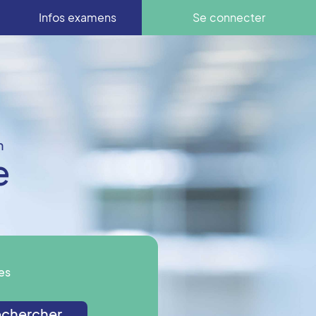
Infos examens
Se connecter
n
e
es
chercher