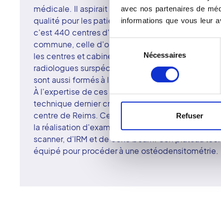
médicale. Il aspirait alors à faciliter l'accès aux s
avec nos partenaires de médi
qualité pour les patients dans toute la France. Aujo
informations que vous leur av
c'est 440 centres d'imagerie médicale. Tous les s
commune, celle d'optimiser le parcours de soin de
Sélection
Nécessaires
les centres et cabinets membres du réseau Vidi fo
du
radiologues surspécialisés en mesure d'établir des
consentement
sont aussi formés à la radiologie interventionnelle.
À l'expertise de ces professionnels s'ajoute la mi
technique dernier cri commun à tous les sites du
centre de Reims. Celui-ci dispose en effet d'un
Refuser
la réalisation d'examens radiologiques convention
scanner, d'IRM et de cone beam. Son plateau te
équipé pour procéder à une ostéodensitométrie.