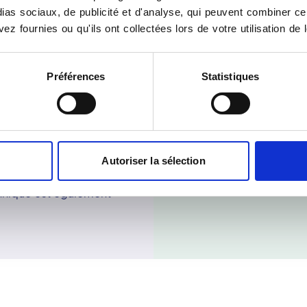
oins et aux diagnostics de
vertèbres sont les plus s
as sociaux, de publicité et d'analyse, qui peuvent combiner cel
urd'hui, le réseau Vidi,
requiert pas de préparation
ez fournies ou qu'ils ont collectées lors de votre utilisation de 
ites partagent une valeur
l'ostéodensitométrie est
 tous les patients. Tous
Prenez rendez-vous ostéo
Préférences
Statistiques
nt alors appel à des
site rdv-Vidi.fr. Vous aure
 diagnostics sûrs. Ils
et aurez plus de facilité à
prise de rendez-vous en li
se en place d'un plateau
Qu'importe le site de Vid
 réseau Vidi comme votre
résultats sont également 
 équipement complet pour
sécurisée.
Autoriser la sélection
nels, mais aussi de
chnique est également