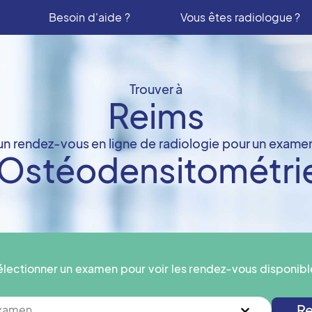
Besoin d'aide ?
Vous êtes radiologue ?
Trouver à
Reims
un rendez-vous en ligne de radiologie pour un exame
Ostéodensitométri
électionner un examen pour voir les rendez-vous disponibl
Re
examen