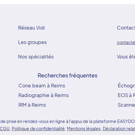
Réseau Vidi
Contac
Les groupes
contact@
Nos spécialités
Vous êt
Recherches fréquentes
Cone beam à Reims
Échogr
Radiographie à Reims
EOS à 
IRM à Reims
Scanne
ice de prise en rendez-vous en ligne à l'appui de la plateforme EAS
CGU
,
Politique de confidentialité
,
Mentions légales
,
Déclaration rela