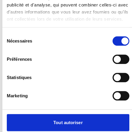
publicité et d'analyse, qui peuvent combiner celles-ci avec
d'autres informations que vous leur avez fournies ou qu'ils
ont collectées lors de votre utilisation de leurs services.
Votre examen de densitométrie
osseuse (Ostéodensitométrie) à
Sélection
Nécessaires
du
Toulon
consentement
L'ostéodensitométrie est un examen
Préférences
d'imagerie médicale permettant de
mesurer la densité minérale des os.
Réalisée dans un centre d'imagerie
Statistiques
médicale, elle utilise la technologie
DEXA, fondée sur des rayons X à faible
Marketing
intensité. Le patient est allongé sur une
table pendant que le bras de l'appareil
scanne les zones concernées, souvent la
hanche et la colonne vertébrale.
Tout autoriser
L'examen est rapide, indolore et ne