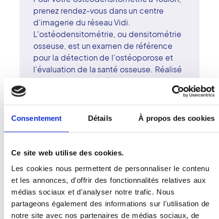
prenez rendez-vous dans un centre
d'imagerie du réseau Vidi.
L'ostéodensitométrie, ou densitométrie
osseuse, est un examen de référence
pour la détection de l'ostéoporose et
l'évaluation de la santé osseuse. Réalisé
sur un appareil numérique haute
précision, il permet de mesurer la
densité minérale des os avec une
irradiation très faible. Les radiologues
Consentement
Détails
À propos des cookies
surspécialisés du centre de Toulon
analysent les résultats avec expertise et
vous accompagnent dans leur
Ce site web utilise des cookies.
interprétation. Le réseau Vidi met la
Les cookies nous permettent de personnaliser le contenu
technologie au service d'une médecine
et les annonces, d'offrir des fonctionnalités relatives aux
humaine et préventive. À Toulon, chaque
médias sociaux et d'analyser notre trafic. Nous
patient bénéficie d'un diagnostic fiable
partageons également des informations sur l'utilisation de
et d'un accueil attentif.
notre site avec nos partenaires de médias sociaux, de