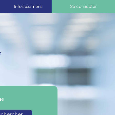
Infos examens
Se connecter
n
es
chercher