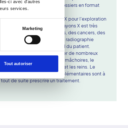
les-ci avec d'autres
le site du centre de Dax. Les dossiers en format
leurs services.
tre expédiés via internet.
chnique qui utilise les rayons X pour l'exploration
ies du corps. L'imagerie par rayons X est très
Marketing
r des fractures, des infections, des cancers, des
 et toute autre pathologie. La radiographie
nte dans le parcours médical du patient.
peu invasif. Il permet d'explorer de nombreux
me la colonne vertébrale, les mâchoires, le
Tout autoriser
ulations, les poumons, l'utérus et les reins. Le
e décider si des examens supplémentaires sont à
tout de suite prescrire un traitement.