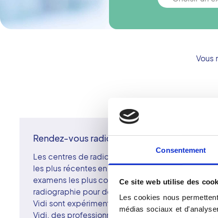
Vous 
Rendez-vous radiographie à Dax
Consentement
Les centres de radiologie membres du réseau Vidi
les plus récentes en matière d'imagerie médicale 
examens les plus courants pratiqués dans notre ce
Ce site web utilise des cook
radiographie pour déceler certaines anomalies ou 
Les cookies nous permettent 
Vidi sont expérimentés et surspécialisés.
médias sociaux et d'analyser 
Vidi, des professionnels impliqués