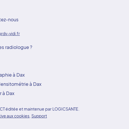
tez-nous
rdv-vidi.fr
es radiologue ?
aphie à Dax
ensitométrie à Dax
r à Dax
YDOCT éditée et maintenue par LOGICSANTE.
tive aux cookies
,
Support