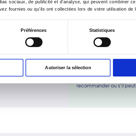
as sociaux, de publicité et d'analyse, qui peuvent combiner cel
rmer un réseau d'imagerie
résultats sur internet via 
ez fournies ou qu'ils ont collectées lors de votre utilisation de 
e l'imagerie médicale
numérique peuvent aussi ê
couvre 12 régions de la
La radiographie est une te
dicale ainsi que 57
d'une ou de plusieurs part
Préférences
Statistiques
utilisée pour diagnostique
mpagnés d'un personnel
malformations, des kystes
ents s'engagent à
occupe une place importa
s patients. L'ambition du
L'examen est indolore et 
ices des domiciles des
organes et structures com
Autoriser la sélection
 membres du réseau font
bassin, les sinus, les artic
 diagnostics clairs et
médecin peut par la suit
recommander ou s'il peut 