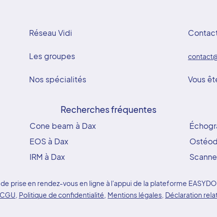
Réseau Vidi
Contac
Les groupes
contact@
Nos spécialités
Vous êt
Recherches fréquentes
Cone beam à Dax
Échogr
EOS à Dax
Ostéod
IRM à Dax
Scanne
ice de prise en rendez-vous en ligne à l'appui de la plateforme EAS
CGU
,
Politique de confidentialité
,
Mentions légales
,
Déclaration rela