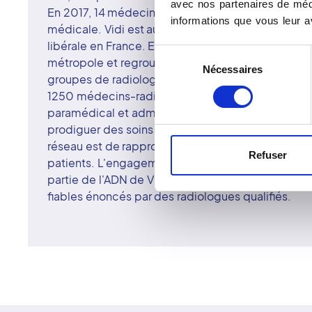
avec nos partenaires de médi
En 2017, 14 médecins radiologues décident de fo
informations que vous leur av
médicale. Vidi est aujourd'hui un acteur majeur d
libérale en France. En quelques années, le réseau 
Sélection
métropole et regroupe 440 centres d'imagerie mé
Nécessaires
du
groupes de radiologie.
consentement
1250 médecins-radiologues surspécialisés acco
paramédical et administratif de plus de 3 600 ag
prodiguer des soins d'excellence à l'ensemble de
réseau est de rapprocher ses centres et ses serv
Refuser
patients. L'engagement et la responsabilité des
partie de l'ADN de Vidi. Le patient doit profiter de
fiables énoncés par des radiologues qualifiés.