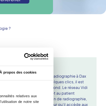
ogie ?
idi
À propos des cookies
de prendre un rendez-vous radiographie à Dax
nscription est simple, car en quelques clics, il est
ate d'examen qui vous correspond. Le réseau Vidi
sus de numérisation qui permet au patient
onnalités relatives aux
de soins. Dès la fin de l'examen de radiographie,
tilisation de notre site
ode confidentiel au patient pour qu'il accède aux