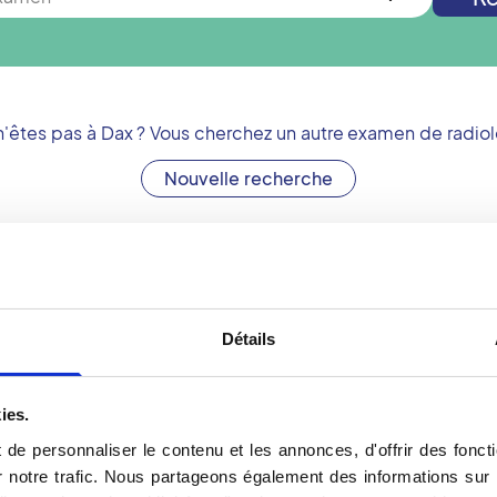
n'êtes pas à
Dax
? Vous cherchez un autre examen de radiol
Nouvelle recherche
La radiographie avec V
Détails
 offrent les technologies
Nous vous recommandons 
en France. Parmi les
sur le site rdv-Vidi.fr. L'i
ntre Vidi de Dax figure la
possible d'obtenir une d
ies.
rassurer. Les radiologues
a mis en place un proces
de personnaliser le contenu et les annonces, d'offrir des foncti
d'optimiser son parcours 
notre trafic. Nous partageons également des informations sur l'u
le radiologue envoie un c