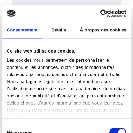
Pour votre radiographie au Grand-
Quevilly, prenez rendez-vous dans un
centre d'imagerie membre du réseau
Vidi. Les centres Vidi proposent des
Consentement
Détails
À propos des cookies
examens de radiographie numérique
réalisés dans des conditions de confort
et de sécurité optimales. Les
Ce site web utilise des cookies.
radiologues surspécialisés du Grand-
Les cookies nous permettent de personnaliser le
Quevilly assurent des diagnostics précis
contenu et les annonces, d'offrir des fonctionnalités
et rapides. Le réseau Vidi incarne une
relatives aux médias sociaux et d'analyser notre trafic.
radiologie moderne et accessible,
Nous partageons également des informations sur
centrée sur la compétence et l'écoute.
l'utilisation de notre site avec nos partenaires de médias
Chaque patient bénéficie d'un
sociaux, de publicité et d'analyse, qui peuvent combiner
accompagnement attentif et d'un
celles-ci avec d'autres informations que vous leur avez
service de qualité.
fournies ou qu'ils ont collectées lors de votre utilisation
de leurs services.
Sélection
Nécessaires