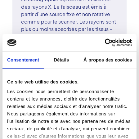
des rayons X. Le faisceau est émis à
partir d'une source fixe et non rotative
comme pour le scanner. Les rayons sont
plus ou moins absorbés par les tissus -
en fonction de la densité de ces
derniers - avant d'être recueillis sur une
pellicule photosensible placée derrière
le patient. Sur le cliché, les rayons X
Consentement
Détails
À propos des cookies
laissent une trace plus ou moins opaque,
selon la densité des tissus traversés. La
radiographie est contre-indiquée chez
Ce site web utilise des cookies.
les femmes enceintes ou susceptibles
Les cookies nous permettent de personnaliser le
de l'être.
contenu et les annonces, d'offrir des fonctionnalités
relatives aux médias sociaux et d'analyser notre trafic.
Nous partageons également des informations sur
l'utilisation de notre site avec nos partenaires de médias
sociaux, de publicité et d'analyse, qui peuvent combiner
Se préparer pour une radiographie
celles-ci avec d'autres informations que vous leur avez