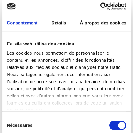
Pour votre radiographie à Saint-Jean,
prenez rendez-vous dans un centre
d'imagerie du réseau Vidi. Les membres
Consentement
Détails
À propos des cookies
du réseau Vidi s'appuient sur une
expertise médicale solide et des
équipements numériques performants.
Ce site web utilise des cookies.
La radiographie, rapide et fiable, est
Les cookies nous permettent de personnaliser le
réalisée dans un cadre professionnel et
contenu et les annonces, d'offrir des fonctionnalités
rassurant. Les radiologues surspécialisés
relatives aux médias sociaux et d'analyser notre trafic.
de Saint-Jean garantissent un diagnostic
Nous partageons également des informations sur
précis et un suivi attentif.
l'utilisation de notre site avec nos partenaires de médias
sociaux, de publicité et d'analyse, qui peuvent combiner
celles-ci avec d'autres informations que vous leur avez
fournies ou qu'ils ont collectées lors de votre utilisation
de leurs services.
Votre examen radiographique à
Saint-Jean
Sélection
Nécessaires
du
La radiographie est une méthode simple