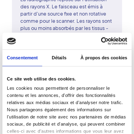
des rayons X. Le faisceau est émis à
partir d'une source fixe et non rotative
comme pour le scanner. Les rayons sont
plus ou moins absorbés par les tissus -
en fonction de la densité de ces
derniers - avant d'être recueillis sur une
pellicule photosensible placée derrière
le patient. Sur le cliché, les rayons X
Consentement
Détails
À propos des cookies
laissent une trace plus ou moins opaque,
selon la densité des tissus traversés. La
radiographie est contre-indiquée chez
Ce site web utilise des cookies.
les femmes enceintes ou susceptibles
Les cookies nous permettent de personnaliser le
de l'être.
contenu et les annonces, d'offrir des fonctionnalités
relatives aux médias sociaux et d'analyser notre trafic.
Nous partageons également des informations sur
l'utilisation de notre site avec nos partenaires de médias
sociaux, de publicité et d'analyse, qui peuvent combiner
Se préparer pour une radiographie
celles-ci avec d'autres informations que vous leur avez