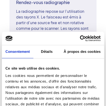
Rendez-vous radiographie
La radiographie repose sur l'utilisation
des rayons X. Le faisceau est émis à
partir d'une source fixe et non rotative
comme pour le scanner. Les rayons sont
plus ou moins absorbés par les tissus -
en fonction de la densité de ces
derniers - avant d'être recueillis sur une
pellicule photosensible placée derrière
Consentement
Détails
À propos des cookies
le patient. Sur le cliché, les rayons X
laissent une trace plus ou moins opaque,
selon la densité des tissus traversés. La
Ce site web utilise des cookies.
radiographie est contre-indiquée chez
Les cookies nous permettent de personnaliser le
les femmes enceintes ou susceptibles
contenu et les annonces, d'offrir des fonctionnalités
de l'être.
relatives aux médias sociaux et d'analyser notre trafic.
Nous partageons également des informations sur
l'utilisation de notre site avec nos partenaires de médias
sociaux, de publicité et d'analyse, qui peuvent combiner