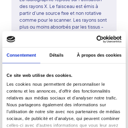
des rayons X. Le faisceau est émis à
partir d'une source fixe et non rotative
comme pour le scanner. Les rayons sont
plus ou moins absorbés par les tissus -
en fonction de la densité de ces
derniers - avant d'être recueillis sur une
pellicule photosensible placée derrière
le patient. Sur le cliché, les rayons X
Consentement
Détails
À propos des cookies
laissent une trace plus ou moins opaque,
selon la densité des tissus traversés. La
radiographie est contre-indiquée chez
Ce site web utilise des cookies.
les femmes enceintes ou susceptibles
Les cookies nous permettent de personnaliser le
de l'être.
contenu et les annonces, d'offrir des fonctionnalités
relatives aux médias sociaux et d'analyser notre trafic.
Nous partageons également des informations sur
l'utilisation de notre site avec nos partenaires de médias
sociaux, de publicité et d'analyse, qui peuvent combiner
Se préparer pour une radiographie
celles-ci avec d'autres informations que vous leur avez