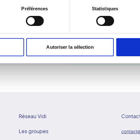
ceptibles de l'être.
notamment en cas de gros
Préférences
Statistiques
informer le personnel dès 
et la nécessité de réalise
Si vous n'êtes pas sous c
être pratiquée en premièr
doute sur une éventuelle 
Autoriser la sélection
obligatoirement un dosag
Réseau Vidi
Contac
Les groupes
contact@