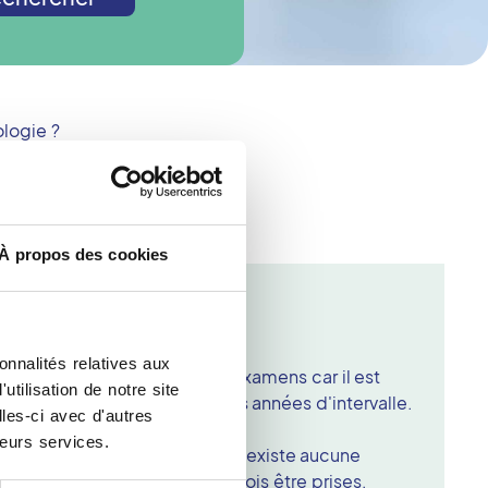
logie ?
À propos des cookies
adiographie
 chose pour l'examen ?
onnalités relatives aux
vous munir de vos précédents examens car il est
tilisation de notre site
omparer les images à plusieurs années d'intervalle.
les-ci avec d'autres
 prendre ?
leurs services.
'est pas douloureux. Et s'il n'existe aucune
es précautions doivent toutefois être prises,