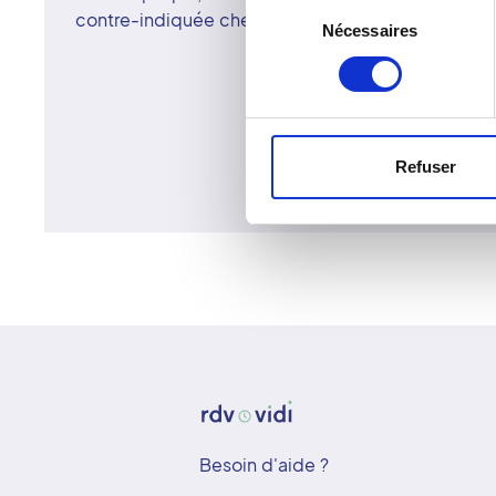
Sélection
contre-indiquée chez les femmes enceintes ou sus
Nécessaires
du
consentement
Refuser
Besoin d'aide ?