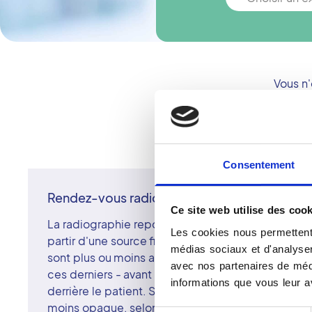
Vous n
Consentement
Rendez-vous radiographie
Ce site web utilise des cook
La radiographie repose sur l'utilisation des rayons
Les cookies nous permettent 
partir d'une source fixe et non rotative comme pou
médias sociaux et d'analyser 
sont plus ou moins absorbés par les tissus - en fo
avec nos partenaires de médi
ces derniers - avant d'être recueillis sur une pell
informations que vous leur av
derrière le patient. Sur le cliché, les rayons X lais
moins opaque, selon la densité des tissus traversé