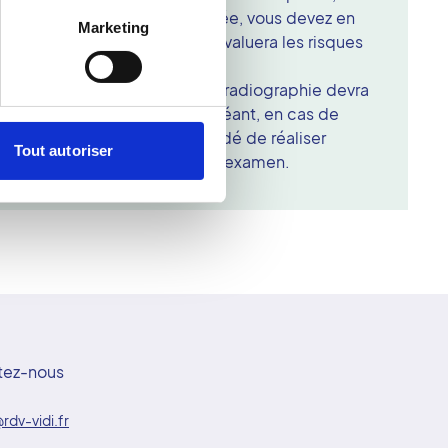
sesse. Si vous êtes concernée, vous devez en
Marketing
votre arrivée. Le radiologue évaluera les risques
r la radiographie ou non.
ontraceptif ni ménopausée, la radiographie devra
e partie de cycle. Le cas échéant, en cas de
grossesse, il vous sera demandé de réaliser
Tout autoriser
e des béta HCG la veille de l'examen.
tez-nous
rdv-vidi.fr