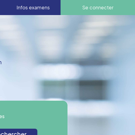
Infos examens
Se connecter
n
es
chercher