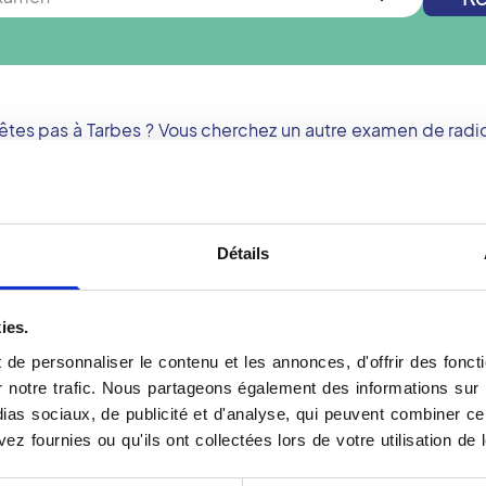
'êtes pas à
Tarbes
? Vous cherchez un autre examen de radio
Nouvelle recherche
Détails
Se préparer pour une r
ies.
 X. Le faisceau est émis à
Dois-je apporter quelque
de personnaliser le contenu et les annonces, d'offrir des foncti
r le scanner. Les rayons
Il est très important de 
notre trafic. Nous partageons également des informations sur l'u
nction de la densité de
toujours intéressant de c
as sociaux, de publicité et d'analyse, qui peuvent combiner cel
icule photosensible placée
Y a-t-il des précautions à
ez fournies ou qu'ils ont collectées lors de votre utilisation de 
sent une trace plus ou
L'examen radiographique n
s. La radiographie est
contre-indication, quelqu