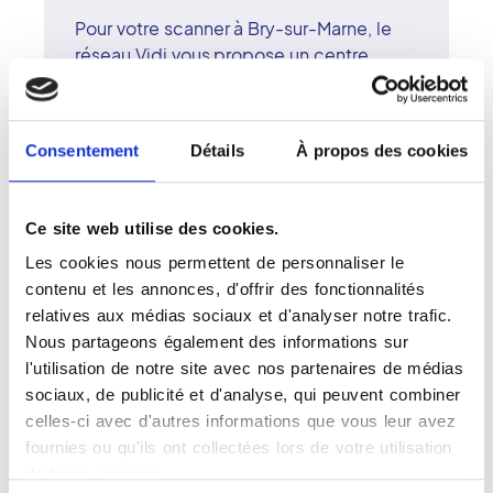
Pour votre scanner à Bry-sur-Marne, le
réseau Vidi vous propose un centre
d'imagerie performant et accueillant.
Les radiologues du centre, experts dans
leurs spécialités, réalisent vos examens
Consentement
Détails
À propos des cookies
avec rigueur et précision. Le plateau
technique comprend un scanner multi-
coupes de dernière génération,
Ce site web utilise des cookies.
garantissant des images d'une grande
Les cookies nous permettent de personnaliser le
finesse pour un diagnostic fiable. Le
contenu et les annonces, d'offrir des fonctionnalités
réseau Vidi ouvre depuis 2017 pour
relatives aux médias sociaux et d'analyser notre trafic.
rendre l'imagerie médicale plus
Nous partageons également des informations sur
accessible, humaine et innovante. À Bry-
l'utilisation de notre site avec nos partenaires de médias
sur-Marne, le centre met tout en ouvre
sociaux, de publicité et d'analyse, qui peuvent combiner
pour allier expertise médicale, confort
celles-ci avec d'autres informations que vous leur avez
du patient et rapidité de prise en
fournies ou qu'ils ont collectées lors de votre utilisation
charge.
de leurs services.