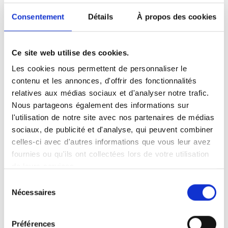
l'excellence de l'imagerie médicale
pour établir un diagnostic précis. Les
Consentement
Détails
À propos des cookies
valeurs fondatrices du réseau se
retrouvent au quotidien dans le centre
de Limoges : voir, comprendre et
Ce site web utilise des cookies.
soigner.
Les cookies nous permettent de personnaliser le
Le réseau Vidi qui voit le jour en 2017 est
contenu et les annonces, d'offrir des fonctionnalités
le premier à se lancer dans la radiologie
relatives aux médias sociaux et d'analyser notre trafic.
libérale en France. Les centres membres
Nous partageons également des informations sur
du réseau s'impliquent en regroupant les
l'utilisation de notre site avec nos partenaires de médias
achats d'appareils novateurs et de
sociaux, de publicité et d'analyse, qui peuvent combiner
dernière génération pour les examens
celles-ci avec d'autres informations que vous leur avez
qu'ils pratiquent.
fournies ou qu'ils ont collectées lors de votre utilisation
Une relation humaine personnalisée est
de leurs services.
offerte aux patients qui prennent un
Sélection
rendez-vous scanner à Limoges. Les
Nécessaires
du
heures d'ouverture en semaine sont de 8
consentement
h à 18 h ainsi que le samedi de 8 h à 12 h.
Préférences