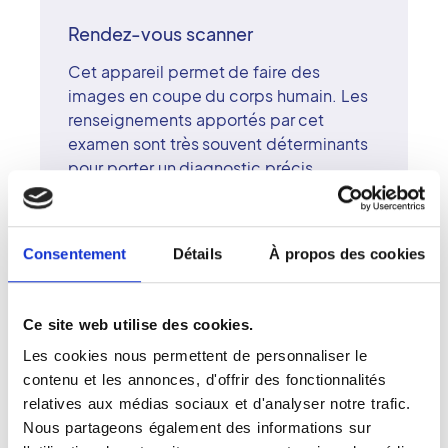
Rendez-vous scanner
Cet appareil permet de faire des
images en coupe du corps humain. Les
renseignements apportés par cet
examen sont très souvent déterminants
pour porter un diagnostic précis.
Le scanner utilise des rayons X. Il s'agit
d'examens simples, indolores et
rapides. En matière d'irradiation des
Consentement
Détails
À propos des cookies
patients, rien n'a pu être démontré dans
ce domaine compte tenu des faibles
doses utilisées et des précautions prises
Ce site web utilise des cookies.
pour limiter au strict minimum la zone
Les cookies nous permettent de personnaliser le
examinée. Toutefois, des précautions
contenu et les annonces, d'offrir des fonctionnalités
concernant les femmes enceintes
relatives aux médias sociaux et d'analyser notre trafic.
doivent être prises systématiquement.
Nous partageons également des informations sur
C'est pourquoi il est important de