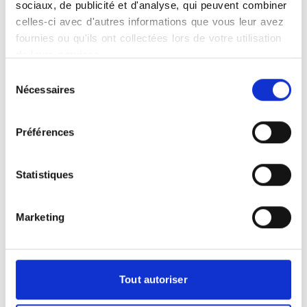
sociaux, de publicité et d'analyse, qui peuvent combiner
celles-ci avec d'autres informations que vous leur avez
fournies ou qu'ils ont collectées lors de votre utilisation
Votre examen tomodensitométrique
de leurs services.
(Scanner) à Saint Maur-Des-Fosses
Sélection
Nécessaires
du
Le scanner, ou tomodensitométrie
consentement
(TDM), est un examen d'imagerie
médicale qui utilise des rayons X pour
Préférences
produire des images en coupe
transversale du corps. Contrairement à la
Statistiques
radiographie classique, le scanner offre
une vision tridimensionnelle des
organes, des os et des tissus,
Marketing
permettant une analyse plus précise et
détaillée. Pendant l'examen, le patient
est allongé sur une table qui se déplace
lentement à travers un anneau ouvert,
Tout autoriser
tandis qu'un tube à rayons X tourne