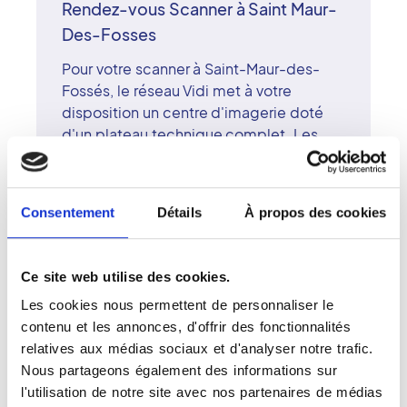
Rendez-vous Scanner à Saint Maur-
Des-Fosses
Pour votre scanner à Saint-Maur-des-
Fossés, le réseau Vidi met à votre
disposition un centre d'imagerie doté
d'un plateau technique complet. Les
radiologues surspécialisés y interprètent
vos examens avec rigueur et exigence.
Le scanner multi-coupes permet
Consentement
Détails
À propos des cookies
d'obtenir des images d'une précision
remarquable. Le réseau Vidi, reconnu
pour son approche humaine et sa
Ce site web utilise des cookies.
technologie de pointe, garantit un
Les cookies nous permettent de personnaliser le
diagnostic fiable et rapide. À Saint-
contenu et les annonces, d'offrir des fonctionnalités
Maur-des-Fossés, le centre conjugue
relatives aux médias sociaux et d'analyser notre trafic.
expertise, modernité et bienveillance
Nous partageons également des informations sur
pour le confort des patients.
l'utilisation de notre site avec nos partenaires de médias