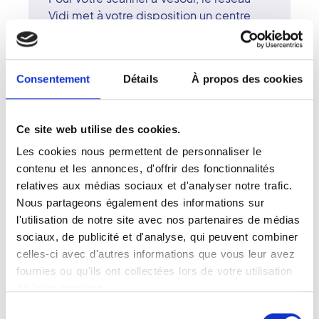
Vidi met à votre disposition un centre
d'imagerie moderne et accueillant. Le
plateau technique comprend un scanner
multi-coupes de dernière génération et
Consentement
Détails
À propos des cookies
d'autres équipements performants. Les
radiologues surspécialisés du centre
assurent la qualité et la fiabilité des
Ce site web utilise des cookies.
diagnostics. Le réseau Vidi défend une
imagerie médicale d'excellence, alliant
Les cookies nous permettent de personnaliser le
technologie et bienveillance. À Vesoul,
contenu et les annonces, d'offrir des fonctionnalités
le centre d'imagerie s'engage à offrir un
relatives aux médias sociaux et d'analyser notre trafic.
accompagnement humain, attentif et
Nous partageons également des informations sur
professionnel.
l'utilisation de notre site avec nos partenaires de médias
sociaux, de publicité et d'analyse, qui peuvent combiner
celles-ci avec d'autres informations que vous leur avez
fournies ou qu'ils ont collectées lors de votre utilisation
de leurs services.
Votre examen tomodensitométrique
Sélection
(Scanner) à Vesoul