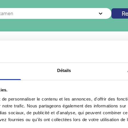
Re
examen
as à
Quincy-sous-Sénart
? Vous cherchez un autre examen d
Nouvelle recherche
Détails
ies.
Se préparer pour un 
de personnaliser le contenu et les annonces, d'offrir des foncti
très spécialisée adaptée
Dois-je apporter quelque
notre trafic. Nous partageons également des informations sur l'u
ce et des dents.
Il est très important de 
as sociaux, de publicité et d'analyse, qui peuvent combiner cel
ial et dentaire, pour une
panoramique, scanner ou «
ez fournies ou qu'ils ont collectées lors de votre utilisation de 
râce à la très haute
intéressant de comparer l