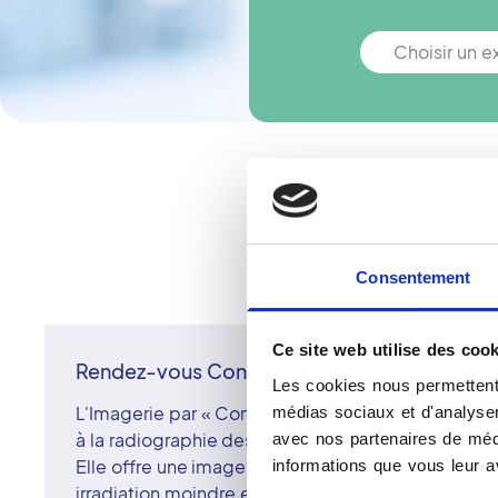
Choisir un 
Vous n'êtes p
Consentement
Ce site web utilise des cook
Rendez-vous Cone Beam
Les cookies nous permettent 
L'Imagerie par « Cone Beam » est une technique 
médias sociaux et d'analyser 
à la radiographie des structures osseuses de la fa
avec nos partenaires de médi
Elle offre une imagerie comparable au scanner fac
informations que vous leur av
irradiation moindre et une mise en ouvre simple. G