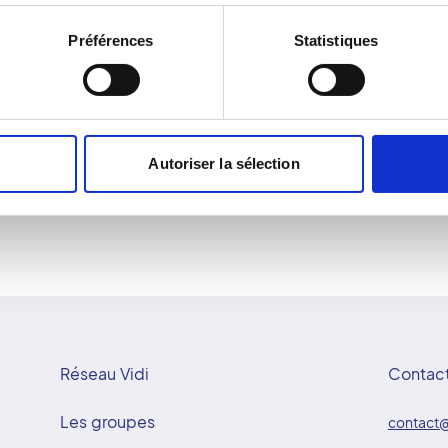
 détecter les lésions des
Y a-t-il des précautions à
Préférences
Statistiques
e décelés lors d'un examen
Des précautions doivent 
les fissurations
enceintes. Il est importan
 tumeurs.
votre prise en charge.
ion des nerfs en vue de la
met de choisir la taille et
ie du patient.
Autoriser la sélection
Réseau Vidi
Contac
Les groupes
contact@