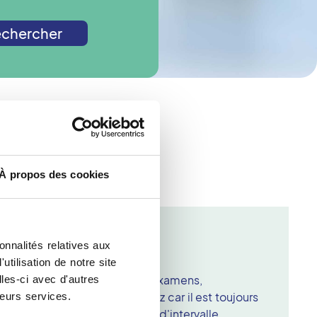
chercher
e radiologie ?
À propos des cookies
Cone Beam
onnalités relatives aux
 chose pour l'examen ?
tilisation de notre site
vous munir de vos précédents examens,
les-ci avec d'autres
 cone beam », si vous en avez car il est toujours
leurs services.
es images à plusieurs années d'intervalle.