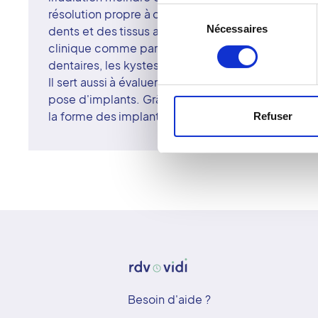
Sélection
résolution propre à cet examen, il est possible de
Nécessaires
du
dents et des tissus adjacents qui ne peuvent êtr
consentement
clinique comme par exemple les débuts de caries, 
dentaires, les kystes, les abcès et les éventuelles
Il sert aussi à évaluer le volume osseux et la posit
pose d'implants. Grâce à la modélisation 3D, il per
la forme des implants en fonction de la morpholog
Refuser
Besoin d'aide ?