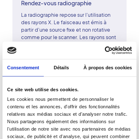
Rendez-vous radiographie
La radiographie repose sur l'utilisation
des rayons X. Le faisceau est émis à
partir d'une source fixe et non rotative
comme pour le scanner. Les rayons sont
plus ou moins absorbés par les tissus -
en fonction de la densité de ces
derniers - avant d'être recueillis sur une
pellicule photosensible placée derrière
Consentement
Détails
À propos des cookies
le patient. Sur le cliché, les rayons X
laissent une trace plus ou moins opaque,
selon la densité des tissus traversés. La
Ce site web utilise des cookies.
radiographie est contre-indiquée chez
Les cookies nous permettent de personnaliser le
les femmes enceintes ou susceptibles
contenu et les annonces, d'offrir des fonctionnalités
de l'être.
relatives aux médias sociaux et d'analyser notre trafic.
Nous partageons également des informations sur
l'utilisation de notre site avec nos partenaires de médias
sociaux, de publicité et d'analyse, qui peuvent combiner