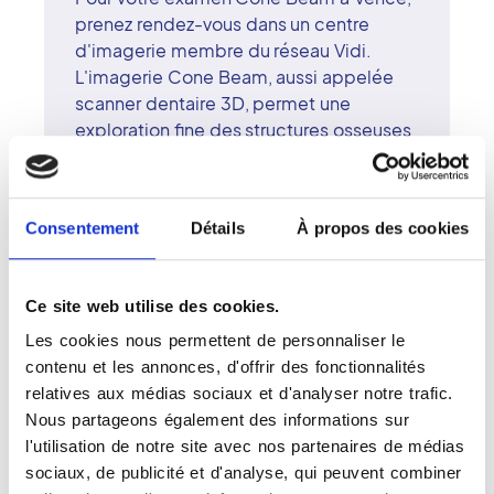
prenez rendez-vous dans un centre
d'imagerie membre du réseau Vidi.
L'imagerie Cone Beam, aussi appelée
scanner dentaire 3D, permet une
exploration fine des structures osseuses
et dentaires, tout en minimisant la dose
d'exposition. Cet examen est
particulièrement indiqué pour
Consentement
Détails
À propos des cookies
l'implantologie, l'orthodontie et la
chirurgie maxillo-faciale. Les
radiologues surspécialisés du centre de
Ce site web utilise des cookies.
Vence interprètent les images avec
précision et professionnalisme. Le
Les cookies nous permettent de personnaliser le
réseau Vidi promeut une radiologie
contenu et les annonces, d'offrir des fonctionnalités
d'excellence fondée sur la technologie,
relatives aux médias sociaux et d'analyser notre trafic.
la compétence et l'écoute. À Vence,
Nous partageons également des informations sur
expertise et confort patient sont au cour
l'utilisation de notre site avec nos partenaires de médias
de la prise en charge.
sociaux, de publicité et d'analyse, qui peuvent combiner