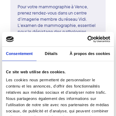
Pour votre mammographie à Vence,
prenez rendez-vous dans un centre
d'imagerie membre du réseau Vidi.
L'examen de mammographie, essentiel
pour le dépistage des pathologies
mammaires, est effectué sur un appareil
numérique de dernière génération,
garantissant la clarté des images et la
Consentement
Détails
À propos des cookies
sécurité du patient. Les radiologues
surspécialisés du centre de Vence
réalisent et interprètent vos examens
Ce site web utilise des cookies.
avec rigueur, douceur et
Les cookies nous permettent de personnaliser le
professionnalisme. Le réseau Vidi, fondé
contenu et les annonces, d'offrir des fonctionnalités
sur des valeurs de proximité et
relatives aux médias sociaux et d'analyser notre trafic.
d'excellence médicale, place la qualité
Nous partageons également des informations sur
du soin et le confort de la patiente au
l'utilisation de notre site avec nos partenaires de médias
cour de sa mission. À Vence, chaque
sociaux, de publicité et d'analyse, qui peuvent combiner
examen s'effectue dans un