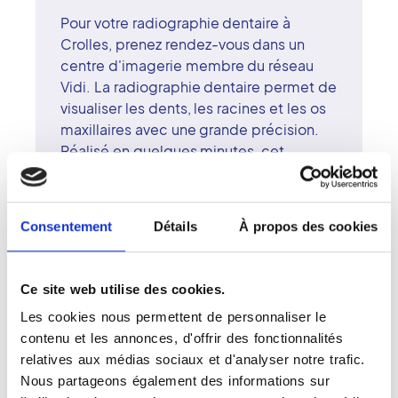
Pour votre radiographie dentaire à
Crolles, prenez rendez-vous dans un
centre d'imagerie membre du réseau
Vidi. La radiographie dentaire permet de
visualiser les dents, les racines et les os
maxillaires avec une grande précision.
Réalisé en quelques minutes, cet
examen aide les praticiens à poser un
diagnostic fiable et à planifier les soins
adaptés. Les radiologues du centre de
Consentement
Détails
À propos des cookies
Crolles s'appuient sur des équipements
numériques récents, limitant l'exposition
aux rayons X tout en garantissant une
Ce site web utilise des cookies.
excellente qualité d'image. Le réseau
Les cookies nous permettent de personnaliser le
Vidi met son expertise au service du
contenu et les annonces, d'offrir des fonctionnalités
patient et du praticien, pour une
relatives aux médias sociaux et d'analyser notre trafic.
imagerie dentaire claire, précise et
Nous partageons également des informations sur
rassurante. À Crolles, la compétence