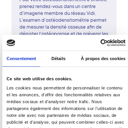
prenez rendez-vous dans un centre
d'imagerie membre du réseau Vidi.
L'examen d'ostéodensitométrie permet
de mesurer la densité osseuse afin de
dépister l'ostéoporose et de prévenir les
fractures. Grâce à un appareil de
dernière génération, les mesures sont
très précises, avec une dose de
Consentement
Détails
À propos des cookies
rayonnement minimale. Les radiologues
surspécialisés du centre de Crolles
interprètent vos résultats avec expertise
Ce site web utilise des cookies.
et clarté. Le réseau Vidi, reconnu pour
Les cookies nous permettent de personnaliser le contenu
son exigence médicale et son approche
et les annonces, d'offrir des fonctionnalités relatives aux
humaine, garantit une prise en charge
médias sociaux et d'analyser notre trafic. Nous
complète et sereine. À Crolles,
partageons également des informations sur l'utilisation de
innovation et bienveillance se mettent
notre site avec nos partenaires de médias sociaux, de
au service de votre santé osseuse.
publicité et d'analyse, qui peuvent combiner celles-ci avec