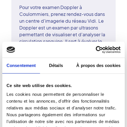
Pour votre examen Doppler à
Coulommiers, prenez rendez-vous dans
un centre d'imagerie du réseau Vidi. Le
Doppler est un examen par ultrasons
permettant de visualiser et d'analyser la
circulation sanguine. Il sert à évaluer le
fonctionnement des vaisseaux, repérer
un ralentissement du flux ou une
obstruction, et surveiller l'efficacité d'un
Consentement
Détails
À propos des cookies
traitement. Réalisé sans rayons X, il est à
la fois sûr et non invasif. Les radiologues
du centre de Coulommiers, formés aux
Ce site web utilise des cookies.
techniques vasculaires, assurent une
Les cookies nous permettent de personnaliser le
lecture rigoureuse des résultats. Le
contenu et les annonces, d'offrir des fonctionnalités
réseau Vidi met la qualité scientifique et
relatives aux médias sociaux et d'analyser notre trafic.
la proximité humaine au service de la
Nous partageons également des informations sur
santé. À Coulommiers, chaque Doppler
l'utilisation de notre site avec nos partenaires de médias
s'effectue dans un environnement calme