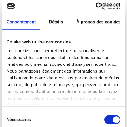
Pour votre radiographie à Coulommiers,
prenez rendez-vous dans un centre
d'imagerie du réseau Vidi. Les membres
Consentement
Détails
À propos des cookies
du réseau Vidi s'appuient sur un matériel
de radiographie numérique performant,
garantissant des clichés de haute
Ce site web utilise des cookies.
qualité. Cet examen, incontournable en
Les cookies nous permettent de personnaliser le
imagerie médicale, permet de détecter
contenu et les annonces, d'offrir des fonctionnalités
fractures et pathologies thoraciques.
relatives aux médias sociaux et d'analyser notre trafic.
Les radiologues surspécialisés du centre
Nous partageons également des informations sur
de Coulommiers interprètent les
l'utilisation de notre site avec nos partenaires de médias
résultats avec rigueur. Le réseau Vidi met
sociaux, de publicité et d'analyse, qui peuvent combiner
en avant la proximité, la réactivité et la
celles-ci avec d'autres informations que vous leur avez
qualité du soin.
fournies ou qu'ils ont collectées lors de votre utilisation
de leurs services.
Sélection
Nécessaires
du
Votre examen radiographique à