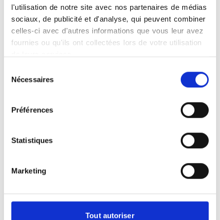
écoute et bienveillance.
l'utilisation de notre site avec nos partenaires de médias
sociaux, de publicité et d'analyse, qui peuvent combiner
celles-ci avec d'autres informations que vous leur avez
fournies ou qu'ils ont collectées lors de votre utilisation
de leurs services.
Votre Doppler à Grasse
Sélection
Le Doppler est un examen d'imagerie
Nécessaires
du
utilisant les ultrasons pour étudier la
consentement
circulation sanguine. Il permet
Préférences
d'observer la vitesse et la direction du
flux dans les artères et les veines, afin de
détecter d'éventuelles anomalies
Statistiques
comme des rétrécissements, des
caillots ou des varices. L'examen est
indolore, rapide et sans danger, car il ne
Marketing
repose sur aucune radiation. Le
radiologue applique un gel sur la peau
puis déplace une sonde sur les zones à
Tout autoriser
explorer, produisant des images et des