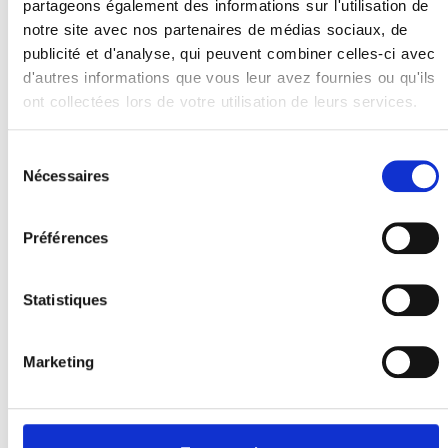
partageons également des informations sur l'utilisation de
notre site avec nos partenaires de médias sociaux, de
publicité et d'analyse, qui peuvent combiner celles-ci avec
d'autres informations que vous leur avez fournies ou qu'ils
Votre examen de densitométrie
ont collectées lors de votre utilisation de leurs services.
osseuse (Ostéodensitométrie) à
Grasse
Sélection
Nécessaires
du
L'ostéodensitométrie est un examen
consentement
d'imagerie médicale permettant de
mesurer la densité minérale osseuse.
Préférences
Réalisé dans un centre d'imagerie
médicale, il aide à diagnostiquer ou à
Statistiques
prévenir l'ostéoporose. L'examen, rapide
et indolore, utilise de faibles rayons X
pour évaluer la solidité des os,
Marketing
principalement au niveau du rachis et
des hanches. Le patient est allongé sur
une table pendant que l'appareil