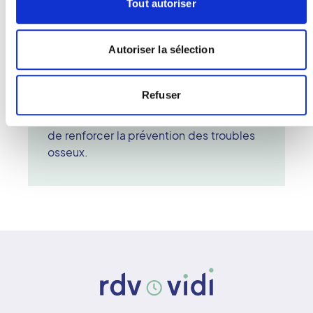
effectue la mesure. Le radiologue
Tout autoriser
interprète ensuite les résultats afin de
déterminer le risque de fracture.
Autoriser la sélection
L'ostéodensitométrie est essentielle
pour le suivi de la santé osseuse,
notamment chez les femmes
Refuser
ménopausées ou les personnes à risque.
Elle permet d'adapter les traitements et
de renforcer la prévention des troubles
osseux.