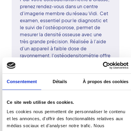
prenez rendez-vous dans un centre
d'imagerie membre du réseau Vidi. Cet
examen, essentiel pour le diagnostic et
le suivi de l'ostéoporose, permet de
mesurer la densité osseuse avec une
très grande précision. Réalisée à l'aide
d'un appareil à faible dose de
rayonnement, l'ostéodensitométrie offre
une évaluation fiable et sécurisée. Les
radiologues surspécialisés du centre de
Grasse interprètent les résultats avec
Consentement
Détails
À propos des cookies
attention et rigueur. Le réseau Vidi
s'engage à associer technologie,
excellence médicale et bienveillance
Ce site web utilise des cookies.
dans la prise en charge. À Grasse,
chaque patient est accueilli dans un
Les cookies nous permettent de personnaliser le contenu
environnement professionnel et
et les annonces, d'offrir des fonctionnalités relatives aux
rassurant.
médias sociaux et d'analyser notre trafic. Nous