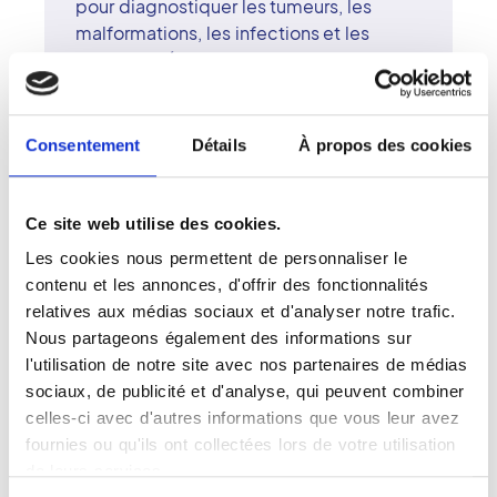
pour diagnostiquer les tumeurs, les
malformations, les infections et les
kystes situés au niveau des organes du
cou, du petit bassin et de l'abdomen. Le
chirurgien peut aussi se servir d'une
échographie pour un acte
Consentement
Détails
À propos des cookies
interventionnel, pour guider les
ponctions et les biopsies entre autres.
L'échographie est un examen sans
Ce site web utilise des cookies.
contre-indication en particulier. Elle
Les cookies nous permettent de personnaliser le
peut être pratiquée aussi bien sur les
contenu et les annonces, d'offrir des fonctionnalités
enfants que sur les femmes enceintes
relatives aux médias sociaux et d'analyser notre trafic.
en raison de son innocuité. C'est
Nous partageons également des informations sur
l'examen indiqué pour surveiller le
l'utilisation de notre site avec nos partenaires de médias
développement du fotus et pour
sociaux, de publicité et d'analyse, qui peuvent combiner
dépister d'éventuelles anomalies
celles-ci avec d'autres informations que vous leur avez
pendant la grossesse ou, au contraire,
fournies ou qu'ils ont collectées lors de votre utilisation
constater que tout se passe bien.
de leurs services.